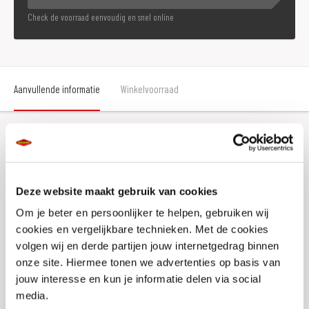
Check de voorraad eenvoudig en snel online
Aanvullende informatie
Winkelvoorraad
Aanvullende informatie
Deze website maakt gebruik van cookies
Merk
Koako
Om je beter en persoonlijker te helpen, gebruiken wij
Gewicht
0 KILOGRAM
cookies en vergelijkbare technieken. Met de cookies
volgen wij en derde partijen jouw internetgedrag binnen
Titel
Kaoko HND31SS Cruisecontrol
onze site. Hiermee tonen we advertenties op basis van
SKU
019437
jouw interesse en kun je informatie delen via social
media.
Offline Sales
Nee