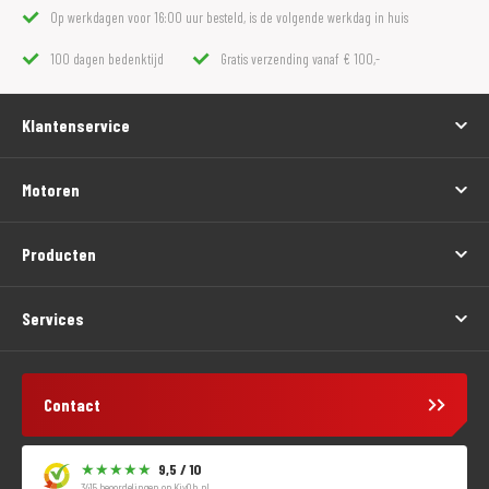
Op werkdagen voor 16:00 uur besteld, is de volgende werkdag in huis
100 dagen bedenktijd
Gratis verzending vanaf € 100,-
Klantenservice
Motoren
Producten
Services
Contact
9,5 / 10
3415 beoordelingen op
KiyOh.nl