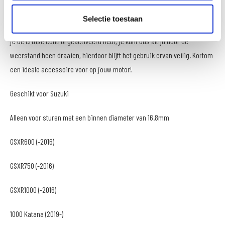
je hem met de klok mee, dus dezelfde kant in als gas los. Zo werkt de
Selectie toestaan
cruise control erg intuïtief. Het gashendel blijft altijd bedienbaar, ook als
je de cruise control geactiveerd hebt, je kunt dus altijd door de
weerstand heen draaien, hierdoor blijft het gebruik ervan veilig. Kortom
een ideale accessoire voor op jouw motor!
Geschikt voor Suzuki
Alleen voor sturen met een binnen diameter van 16.8mm
GSXR600 (-2016)
GSXR750 (-2016)
GSXR1000 (-2016)
1000 Katana (2019-)