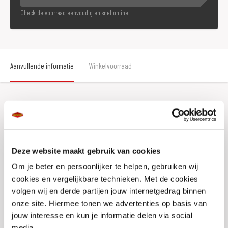
Check de voorraad eenvoudig en snel online
Aanvullende informatie
Winkelvoorraad
Aanvullende informatie
Merk
Koako
Deze website maakt gebruik van cookies
Gewicht
0 KILOGRAM
Om je beter en persoonlijker te helpen, gebruiken wij
cookies en vergelijkbare technieken. Met de cookies
Titel
Kaoko SUZ100-16.8 Cruisecontrol
volgen wij en derde partijen jouw internetgedrag binnen
SKU
019444
onze site. Hiermee tonen we advertenties op basis van
jouw interesse en kun je informatie delen via social
Offline Sales
Nee
media.