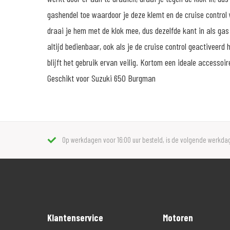
gashendel toe waardoor je deze klemt en de cruise control 
draai je hem met de klok mee, dus dezelfde kant in als gas l
altijd bedienbaar, ook als je de cruise control geactiveerd 
blijft het gebruik ervan veilig. Kortom een ideale accessoi
Geschikt voor Suzuki 650 Burgman
Op werkdagen voor 16:00 uur besteld, is de volgende werkdag
Klantenservice
Motoren