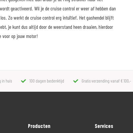
wordt geactiveerd. Wil je de cruise control er weer af hebben dan
os. Zo werkt de cruise control erg intuïtief. Het gashendel blijft
hebt, je kunt dus altijd door de weerstand heen draaien, hierdoor
re voor op jouw motor!
 in huis
100 dagen bedenktijd
Gratis verzending vanaf € 100,-
Producten
Services