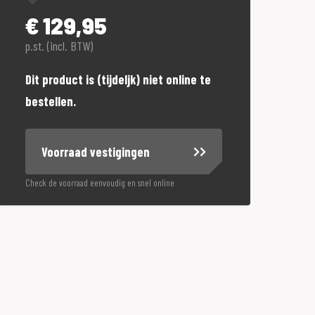
€
129,95
p.st. (incl. BTW)
Dit product is (tijdeljk) niet online te
bestellen.
Voorraad vestigingen
Check de voorraad eenvoudig en snel online