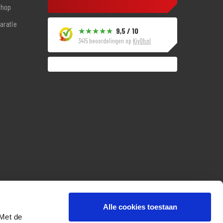
shop
aratie
9,5 / 10
3415 beoordelingen op
KiyOh.nl
Alle cookies toestaan
 Met de