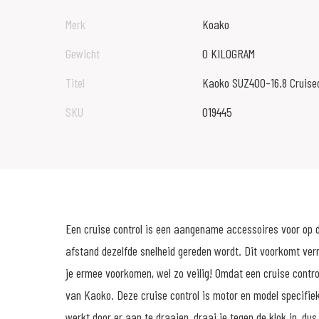
Merk
Koako
Gewicht
0 KILOGRAM
Titel
Kaoko SUZ400-16.8 Cruisec
SKU
019445
Een cruise control is een aangename accessoires voor op d
afstand dezelfde snelheid gereden wordt. Dit voorkomt ve
je ermee voorkomen, wel zo veilig! Omdat een cruise control 
van Kaoko. Deze cruise control is motor en model specifiek
werkt door er aan te draaien, draai je tegen de klok in, d