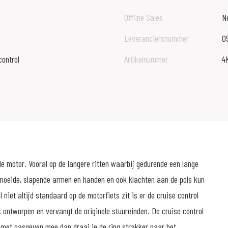
Offline Sales
N
Leveranciersnummer
0
ontrol
Artikelnummer
4
e motor. Vooral op de langere ritten waarbij gedurende een lange
rmoeide, slapende armen en handen en ook klachten aan de pols kun
niet altijd standaard op de motorfiets zit is er de cruise control
 ontworpen en vervangt de originele stuureinden. De cruise control
us met gasgeven mee dan draai je de ring strakker naar het