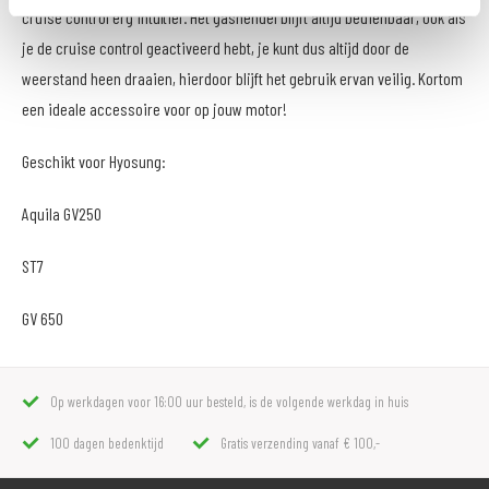
cruise control erg intuïtief. Het gashendel blijft altijd bedienbaar, ook als
je de cruise control geactiveerd hebt, je kunt dus altijd door de
weerstand heen draaien, hierdoor blijft het gebruik ervan veilig. Kortom
een ideale accessoire voor op jouw motor!
Geschikt voor Hyosung:
Aquila GV250
ST7
GV 650
Op werkdagen voor 16:00 uur besteld, is de volgende werkdag in huis
100 dagen bedenktijd
Gratis verzending vanaf € 100,-