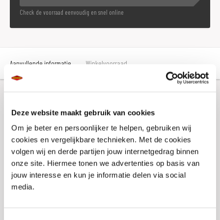
Check de voorraad eenvoudig en snel online
Aanvullende informatie
Winkelvoorraad
Aanvullende informatie
Deze website maakt gebruik van cookies
Om je beter en persoonlijker te helpen, gebruiken wij
Merk
Koako
cookies en vergelijkbare technieken. Met de cookies
volgen wij en derde partijen jouw internetgedrag binnen
Gewicht
0 KILOGRAM
onze site. Hiermee tonen we advertenties op basis van
jouw interesse en kun je informatie delen via social
Titel
Kaoko HYOS110 Cruisecontrol
media.
SKU
019447
Offline Sales
Nee