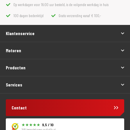
Op werkdagen voor 16:00 uur besteld, is de volgende werkdag in huis
100 dagen bedenktijd
Gratis verzending vanaf € 100,-
Klantenservice
Motoren
Producten
Services
Contact
9,5 / 10
3415 beoordelingen op
KiyOh.nl