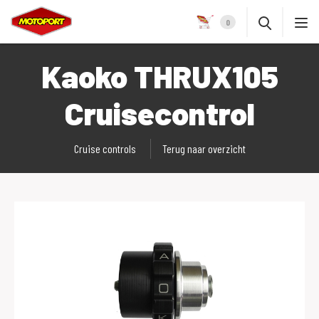
0
Kaoko THRUX105
Cruisecontrol
Cruise controls
Terug naar overzicht