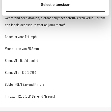
cruise control erg intuïtief. Het gashendel blijft altijd bedienbaar, ook als
Selectie toestaan
je de cruise control geactiveerd hebt, je kunt dus altijd door de
weerstand heen draaien, hierdoor blijft het gebruik ervan veilig. Kortom
een ideale accessoire voor op jouw motor!
Geschikt voor Triumph
Voor sturen van 25.4mm
Bonneville liquid cooled
Bonneville T120 (2016-)
Bobber (OEM Bar-end Mirrors)
Thruxton 1200 (OEM Bar-end Mirrors)