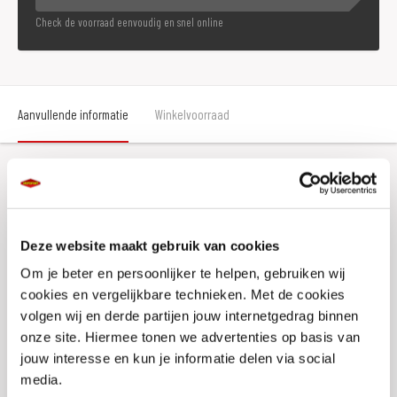
Check de voorraad eenvoudig en snel online
Aanvullende informatie
Winkelvoorraad
Aanvullende informatie
Deze website maakt gebruik van cookies
Merk
Koako
Om je beter en persoonlijker te helpen, gebruiken wij
Gewicht
0 KILOGRAM
cookies en vergelijkbare technieken. Met de cookies
volgen wij en derde partijen jouw internetgedrag binnen
Titel
Kaoko THRUX105 Cruisecontrol
onze site. Hiermee tonen we advertenties op basis van
SKU
023847
jouw interesse en kun je informatie delen via social
media.
Offline Sales
Nee