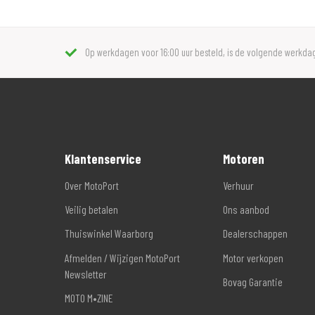
Op werkdagen voor 16:00 uur besteld, is de volgende werkdag
Klantenservice
Motoren
Over MotoPort
Verhuur
Veilig betalen
Ons aanbod
Thuiswinkel Waarborg
Dealerschappen
Afmelden / Wijzigen MotoPort
Motor verkopen
Newsletter
Bovag Garantie
MOTO M•ZINE