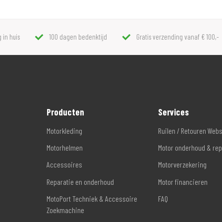
 in huis
100 dagen bedenktijd
Gratis verzending vanaf € 100,-
Producten
Services
Motorkleding
Ruilen / Retouren Web
Motorhelmen
Motor onderhoud & rep
Accessoires
Motorverzekering
Reparatie en onderhoud
Motor financieren
MotoPort Techniek & Accessoire
FAQ
Zoekmachine