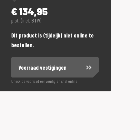
€
134,95
p.st. (incl. BTW)
Dit product is (tijdeljk) niet online te
bestellen.
Voorraad vestigingen
Check de voorraad eenvoudig en snel online