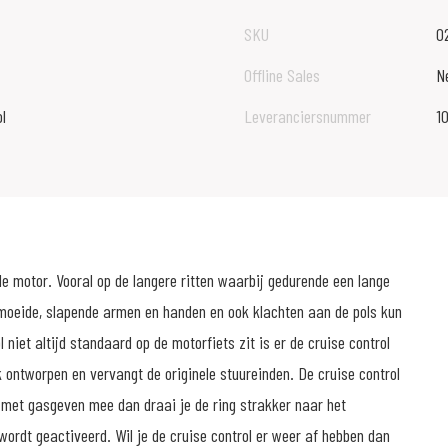
SKU
0
Offline Sales
N
l
Leveranciersnummer
1
e motor. Vooral op de langere ritten waarbij gedurende een lange
rmoeide, slapende armen en handen en ook klachten aan de pols kun
niet altijd standaard op de motorfiets zit is er de cruise control
 ontworpen en vervangt de originele stuureinden. De cruise control
us met gasgeven mee dan draai je de ring strakker naar het
wordt geactiveerd. Wil je de cruise control er weer af hebben dan