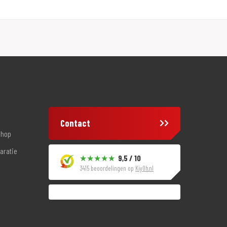
Contact
shop
aratie
9,5 / 10
3415 beoordelingen op
KiyOh.nl