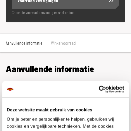
Voorraad vestigingen
Check de voorraad eenvoudig en snel online
Aanvullende informatie
Winkelvoorraad
Aanvullende informatie
Merk
Kriega
Regenhoes
Nee
Reflectie
Nee
Deze website maakt gebruik van cookies
Om je beter en persoonlijker te helpen, gebruiken wij
Waterdicht
Nee
cookies en vergelijkbare technieken. Met de cookies