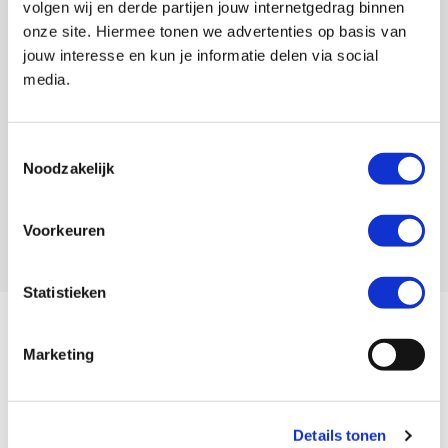
Gewicht
0 KILOGRAM
volgen wij en derde partijen jouw internetgedrag binnen
onze site. Hiermee tonen we advertenties op basis van
EAN
5060461760870
jouw interesse en kun je informatie delen via social
media.
Titel
Kriega Overlander-S, OS-32.
Artikelnummer
740 3108 101
Toestemmingsselectie
SKU
027505
Noodzakelijk
Offline Sales
Nee
Voorkeuren
Leveranciersnummer
106707
Statistieken
Waterproof Adventure bagagetas met een volume van 32
Marketing
liter. De OS-32 is de ultieme all en offroad bagageoptie
wanneer u al uw zaken mee wil nemen tijdens uw trip.
Door de rolsluiting is de tas gegarandeerd waterproof. De
Details tonen