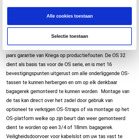
witte liner die u door deze speciaal gekozen kleur zicht
geeft in de tas bij het zoeken naar uw spullen is volledig
Alle cookies toestaan
uitneembaar en eenvoudig te reinigen. De tas is van
robuust Hypalon in combinatie met 1000D Cordura
Selectie toestaan
inzetten, kevlar webbing en aluminium en Acetal buckles.
Praktisch onverwoestbaar en daarom ook de bekende 10
jaars garantie van Kriega op productiefouten. De OS 32
dient als basis tas voor de OS serie, en is met 16
bevestigingspunten uitgerust om alle onderliggende OS-
tassen te kunnen herbergen en om op elk denkbaar
bagagerek gemonteerd te kunnen worden. Montage van
de tas kan direct over het zadel door gebruik van
optioneel te verkrijgen OS-Straps of via montage op het
OS-platform welke op zijn beurt dan weer gemonteerd
dient te worden op een 3/4 of 18mm. bagagerek.
Veiligheidsdoorvoer voor kabelslot om uw tas vast te