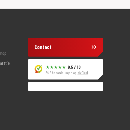
Contact
shop
aratie
9,5 / 10
3415 beoordelingen op
KiyOh.nl