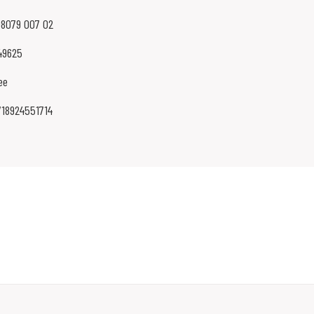
08079 007 02
49625
ee
718924551714