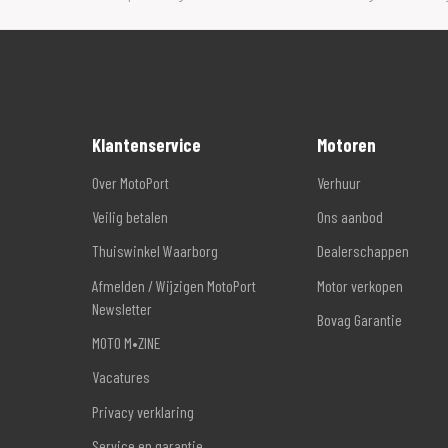
Klantenservice
Motoren
Over MotoPort
Verhuur
Veilig betalen
Ons aanbod
Thuiswinkel Waarborg
Dealerschappen
Afmelden / Wijzigen MotoPort
Motor verkopen
Newsletter
Bovag Garantie
MOTO M•ZINE
Vacatures
Privacy verklaring
Service en garantie