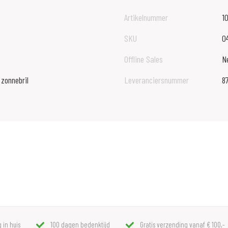
Artikelnummer
1
SKU
0
Offline Sales
N
 zonnebril
Leveranciersnummer
8
 in huis
100 dagen bedenktijd
Gratis verzending vanaf € 100,-