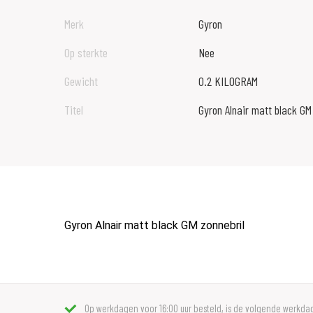
Merk
Gyron
Op sterkte
Nee
Gewicht
0.2 KILOGRAM
Titel
Gyron Alnair matt black GM
Gyron Alnair matt black GM zonnebril
Op werkdagen voor 16:00 uur besteld, is de volgende werkdag