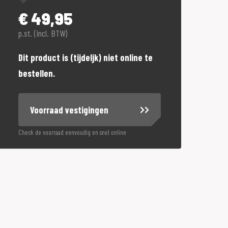
€
49,95
p.st. (incl. BTW)
Dit product is (tijdeljk) niet online te
bestellen.
Voorraad vestigingen
Check de voorraad eenvoudig en snel online