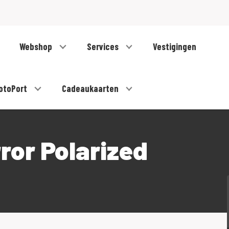
Webshop
Services
Vestigingen
otoPort
Cadeaukaarten
ror Polarized