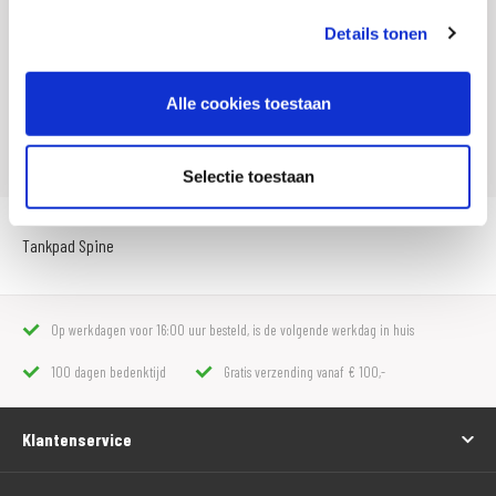
SKU
100833
Details tonen
Offline Sales
Nee
Leveranciersnummer
107922
Alle cookies toestaan
Artikelnummer
180 2859 101
Selectie toestaan
Tankpad Spine
Op werkdagen voor 16:00 uur besteld, is de volgende werkdag in huis
100 dagen bedenktijd
Gratis verzending vanaf € 100,-
Klantenservice