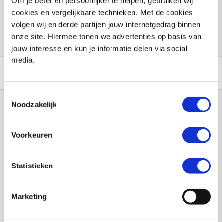
Voorraad vestigingen
Om je beter en persoonlijker te helpen, gebruiken wij
cookies en vergelijkbare technieken. Met de cookies
Check de voorraad eenvoudig en snel online
volgen wij en derde partijen jouw internetgedrag binnen
onze site. Hiermee tonen we advertenties op basis van
jouw interesse en kun je informatie delen via social
media.
Aanvullende informatie
Winkelvoorraad
Toestemmingsselectie
Noodzakelijk
Aanvullende informatie
Voorkeuren
Merk
Booster
Statistieken
Gewicht
1 KILOGRAM
EAN
8718913077447
Marketing
Titel
Tankpad Booster, Spine (110x220mm)