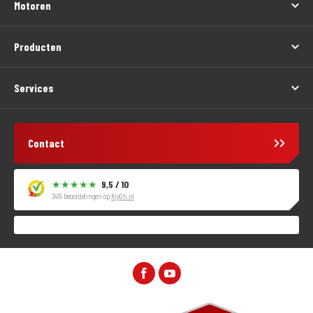
Motoren
Producten
Services
Contact
9,5 / 10
3415 beoordelingen op
KiyOh.nl