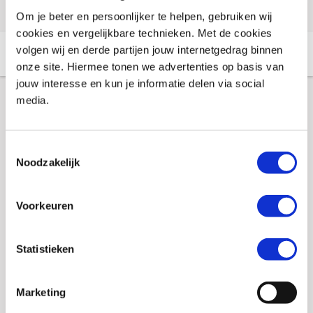
Om je beter en persoonlijker te helpen, gebruiken wij
cookies en vergelijkbare technieken. Met de cookies
volgen wij en derde partijen jouw internetgedrag binnen
Aanvullende informatie
Winkelvoorraad
onze site. Hiermee tonen we advertenties op basis van
jouw interesse en kun je informatie delen via social
media.
Aanvullende informatie
Toestemmingsselectie
Merk
Booster
Noodzakelijk
Regenhoes
Nee
Voorkeuren
Reflectie
Nee
Waterdicht
Nee
Statistieken
Gewicht
2 KILOGRAM
Marketing
EAN
8718913019263