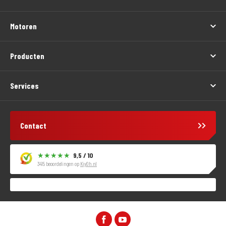
Motoren
Producten
Services
Contact
9,5 / 10
3415 beoordelingen op
KiyOh.nl