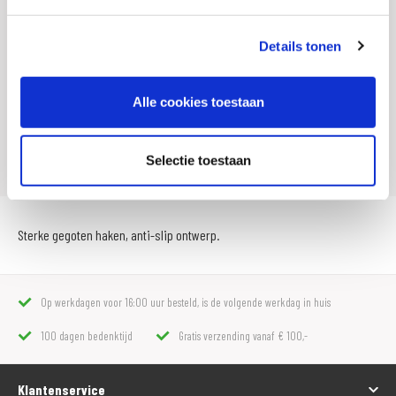
Titel
Spinbinder Booster, Extra
Artikelnummer
180 5206
Details tonen
SKU
100841
Alle cookies toestaan
Offline Sales
Nee
Leveranciersnummer
051419
Selectie toestaan
Sterke gegoten haken, anti-slip ontwerp.
Op werkdagen voor 16:00 uur besteld, is de volgende werkdag in huis
100 dagen bedenktijd
Gratis verzending vanaf € 100,-
Klantenservice