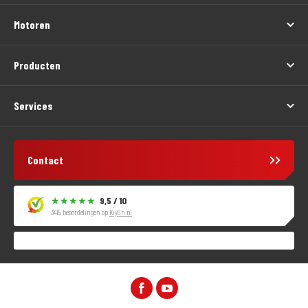
Motoren
Producten
Services
Contact
9,5 / 10
3415 beoordelingen op
KiyOh.nl