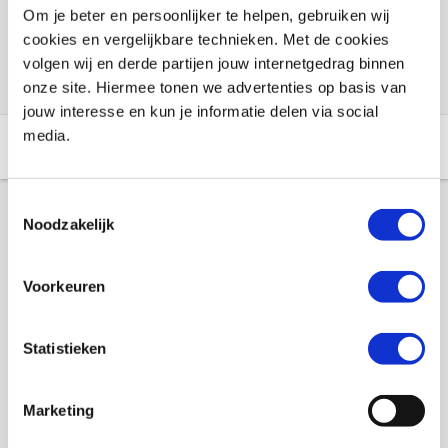
Voorraad vestigingen
Om je beter en persoonlijker te helpen, gebruiken wij
cookies en vergelijkbare technieken. Met de cookies
Check de voorraad eenvoudig en snel online
volgen wij en derde partijen jouw internetgedrag binnen
onze site. Hiermee tonen we advertenties op basis van
jouw interesse en kun je informatie delen via social
media.
Aanvullende informatie
Winkelvoorraad
Toestemmingsselectie
Noodzakelijk
Aanvullende informatie
Voorkeuren
Merk
Booster
Gewicht
0.04 KILOGRAM
Statistieken
EAN
8718913020689
Marketing
Titel
Schijfremslot reminder Booster