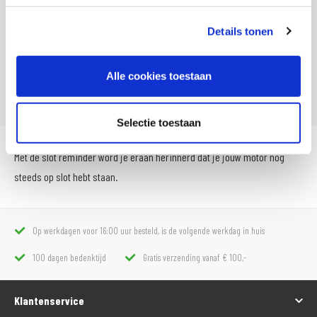
Leveranciersnummer
040817
SKU
100847
Details tonen
Offline Sales
Nee
Alle cookies toestaan
Artikelnummer
180 8030 707
Selectie toestaan
Met de slot reminder word je eraan herinnerd dat je jouw motor nog
steeds op slot hebt staan.
Op werkdagen voor 16:00 uur besteld, is de volgende werkdag in huis
100 dagen bedenktijd
Gratis verzending vanaf € 100,-
Klantenservice