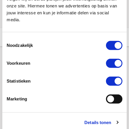
onze site. Hiermee tonen we advertenties op basis van
Check de voorraad eenvoudig en snel online
jouw interesse en kun je informatie delen via social
media.
Aanvullende informatie
Winkelvoorraad
Toestemmingsselectie
Noodzakelijk
Aanvullende informatie
Voorkeuren
Merk
Booster
Statistieken
Gewicht
0.04 KILOGRAM
Marketing
EAN
8718913078055
Titel
Cruise-help Booster, elastisch
Details tonen
SKU
100848