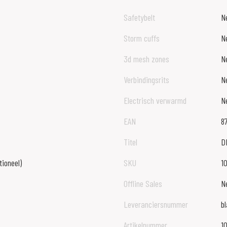
Safetybelt
N
Storm cuffs
N
3d mesh zones
N
Verbindingsrits
N
Electrisch verwarmd
N
EAN
8
Titel
DI
tioneel)
SKU
1
Offline Sales
N
Leveranciersnummer
b
Artikelnummer
1