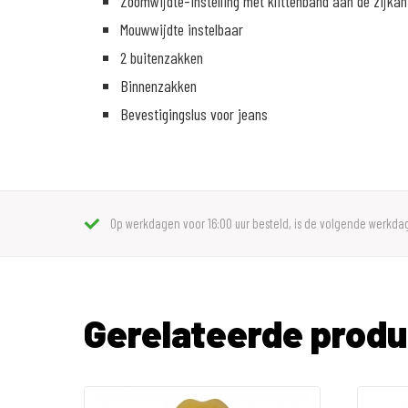
Zoomwijdte-instelling met klittenband aan de zijkan
Mouwwijdte instelbaar
2 buitenzakken
Binnenzakken
Bevestigingslus voor jeans
Op werkdagen voor 16:00 uur besteld, is de volgende werkdag
Gerelateerde prod