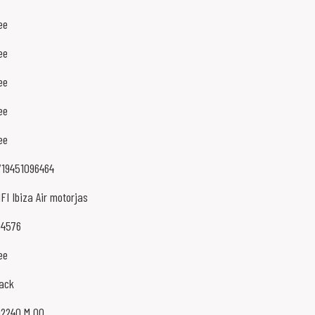
ee
ee
ee
ee
ee
719451096464
FI Ibiza Air motorjas
04576
ee
lack
02240 M 00