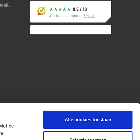
aratie
9,5 / 10
3415 beoordelingen op
KiyOh.nl
Alle cookies toestaan
 Met de
we