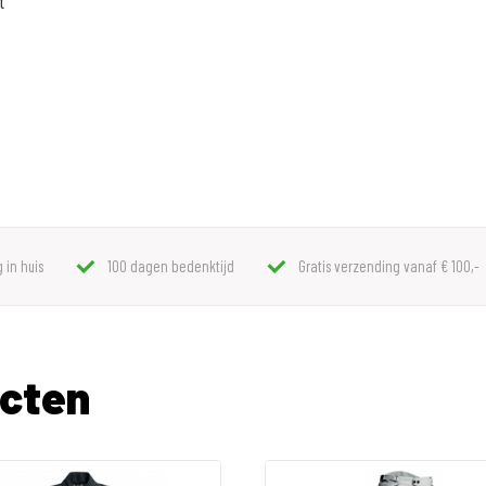
t
 in huis
100 dagen bedenktijd
Gratis verzending vanaf € 100,-
ucten