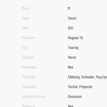
Maat
M
Kleur
Zwart
Merk
Difi
Pasvorm
Regular fit
Stijl
Touring
Geslacht
Heren
Membraan
Nee
Protectie
Elleboog, Schouder, Rug (op
Materiaal
Textiel, Polyester
Ventilatieniveau
Doorwaai
Reflectie
Nee