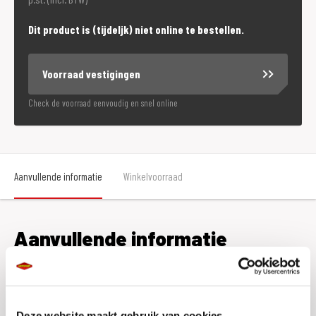
Dit product is (tijdeljk) niet online te bestellen.
Voorraad vestigingen
Check de voorraad eenvoudig en snel online
Aanvullende informatie
Winkelvoorraad
Aanvullende informatie
Kleur
Zwart
Maat
29
Deze website maakt gebruik van cookies