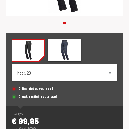
Maat
Online niet op voorraad
Check vestiging voorraad
€
189,95
€
99,95
p.st. (incl. BTW)