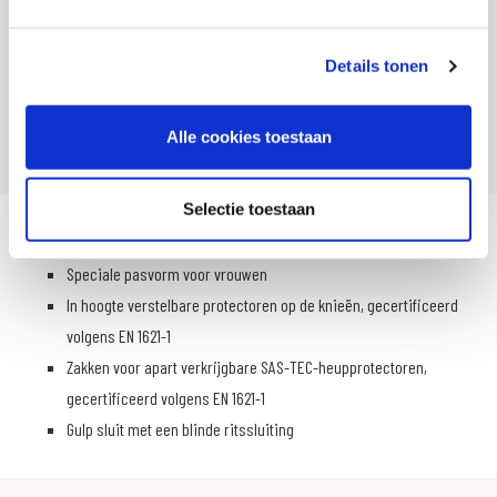
SKU
104876
Offline Sales
Nee
Details tonen
Leveranciersnummer
black FZ-500
Artikelnummer
102573 29 00
Alle cookies toestaan
Selectie toestaan
Moderne 5 pocket stretch jeans van CORDURA®-denim
Speciale pasvorm voor vrouwen
In hoogte verstelbare protectoren op de knieën, gecertificeerd
volgens EN 1621-1
Zakken voor apart verkrijgbare SAS-TEC-heupprotectoren,
gecertificeerd volgens EN 1621-1
Gulp sluit met een blinde ritssluiting