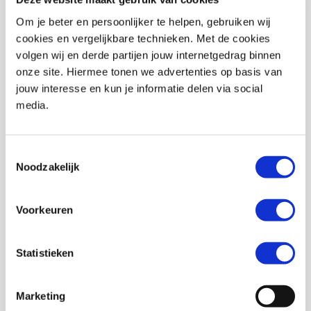
Merk
Difi
Om je beter en persoonlijker te helpen, gebruiken wij
cookies en vergelijkbare technieken. Met de cookies
Pasvorm
Modern fit, Slim fit
volgen wij en derde partijen jouw internetgedrag binnen
onze site. Hiermee tonen we advertenties op basis van
Geslacht
Dames
jouw interesse en kun je informatie delen via social
Protectie broeken
Knie, Heup (optioneel)
media.
Materiaal
Textiel
Toestemmingsselectie
Reflectie
Nee
Noodzakelijk
Waterdicht
Nee
Bretel bevestiging
Nee
Voorkeuren
Verbindingsrits
Nee
Statistieken
EAN
8719451099274
Titel
DIFI Lima dames motorjeans
Marketing