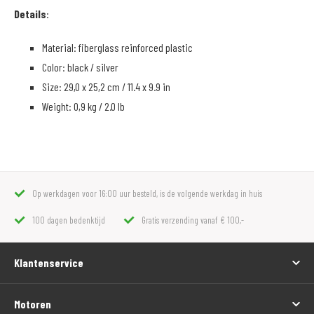
Details
:
Material: fiberglass reinforced plastic
Color: black / silver
Size: 29,0 x 25,2 cm / 11.4 x 9.9 in
Weight: 0,9 kg / 2.0 lb
Op werkdagen voor 16:00 uur besteld, is de volgende werkdag in huis
100 dagen bedenktijd
Gratis verzending vanaf € 100,-
Klantenservice
Motoren