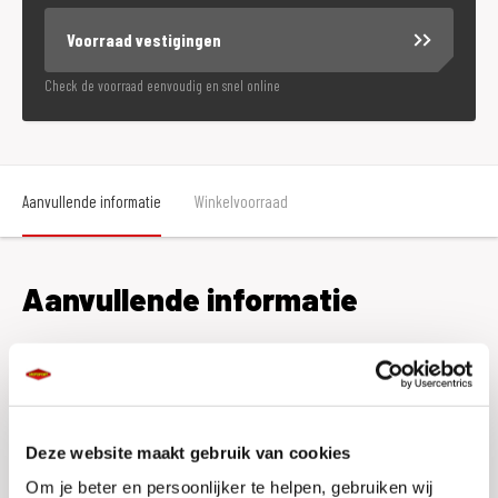
Voorraad vestigingen
Check de voorraad eenvoudig en snel online
Aanvullende informatie
Winkelvoorraad
Aanvullende informatie
Merk
SW-Motech
Gewicht
0.9 KILOGRAM
Deze website maakt gebruik van cookies
EAN
4052572051450
Om je beter en persoonlijker te helpen, gebruiken wij