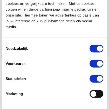
Titel
Adapterplaat Street-rack SW-Motech voor TRAX
cookies en vergelijkbare technieken. Met de cookies
topkoffer ADV/ION/EVO
volgen wij en derde partijen jouw internetgedrag binnen
onze site. Hiermee tonen we advertenties op basis van
SKU
103326
jouw interesse en kun je informatie delen via social
Offline Sales
Nee
media.
Leveranciersnummer
107833
Artikelnummer
187 5316 101
Toestemmingsselectie
Noodzakelijk
Voorkeuren
De meegeleverde adapterset is compatibel met TRAX ADV, TRAX
ION en TRAX EVO topkoffers van SW-MOTECH
Statistieken
De adapterplaat kan zonder gereedschap veilig op het STREET-
RACK worden vergrendeld
Marketing
Adapterkits voor andere producten kunnen afzonderlijk worden
gekocht en stellen u in staat de adapterplaat aan te passen