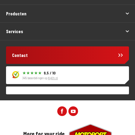
Producten
Services
Contact
9,5 / 10
3415 beoordelingen op
KiyOh.nl
More for your ride