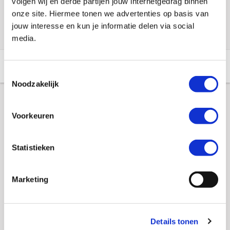
volgen wij en derde partijen jouw internetgedrag binnen
Check de voorraad eenvoudig en snel online
onze site. Hiermee tonen we advertenties op basis van
jouw interesse en kun je informatie delen via social
media.
Aanvullende informatie
Winkelvoorraad
Toestemmingsselectie
Noodzakelijk
Aanvullende informatie
Voorkeuren
Merk
Muc-off
Statistieken
EAN
5037835207095
Marketing
Titel
Muc-Off Antibacteriele handgel 120ml
SKU
103530
Details tonen
Offline Sales
Nee