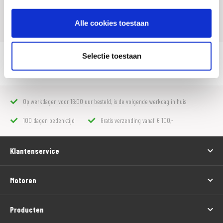
Leveranciersnummer
116967
Alle cookies toestaan
Selectie toestaan
Muc-Off Antibacteriele handgel 120ml.
Op werkdagen voor 16:00 uur besteld, is de volgende werkdag in huis
100 dagen bedenktijd
Gratis verzending vanaf € 100,-
Klantenservice
Motoren
Producten