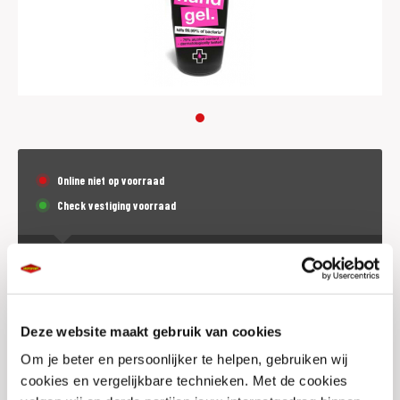
Online niet op voorraad
Check vestiging voorraad
€
4,95
p.st. (incl. BTW)
Dit product is (tijdeljk) niet online te bestellen.
Deze website maakt gebruik van cookies
Om je beter en persoonlijker te helpen, gebruiken wij
cookies en vergelijkbare technieken. Met de cookies
Voorraad vestigingen