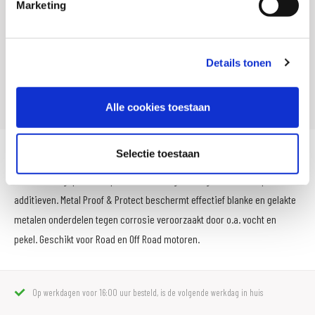
Marketing
Artikelnummer
74450
SKU
104086
Offline Sales
Ja
Details tonen
Leveranciersnummer
74450
Alle cookies toestaan
Selectie toestaan
Metal Proof & Protect is een hoogwaardig (winter) anti-corrosie
beschermingsproduct op basis van hoogwaardige waxen en speciale
additieven. Metal Proof & Protect beschermt effectief blanke en gelakte
metalen onderdelen tegen corrosie veroorzaakt door o.a. vocht en
pekel. Geschikt voor Road en Off Road motoren.
Op werkdagen voor 16:00 uur besteld, is de volgende werkdag in huis