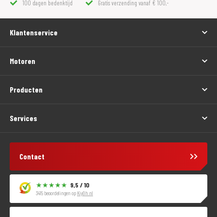
100 dagen bedenktijd
Gratis verzending vanaf € 100,-
Klantenservice
Motoren
Producten
Services
Contact
9,5 / 10
3415 beoordelingen op
KiyOh.nl