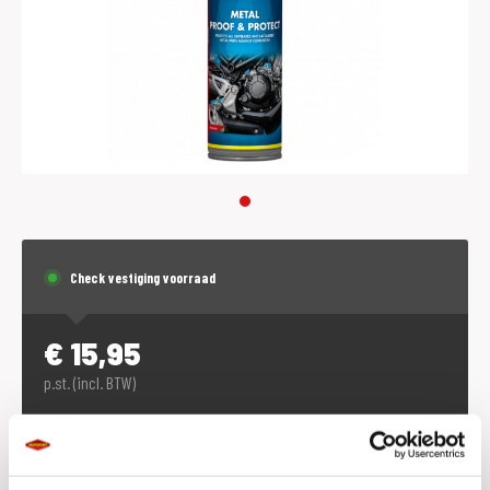
Check vestiging voorraad
€
15,95
p.st. (incl. BTW)
Dit product is alleen verkrijgbaar in de winkel