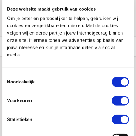
Voorraad vestigingen
Deze website maakt gebruik van cookies
Check de voorraad eenvoudig en snel online
Om je beter en persoonlijker te helpen, gebruiken wij
cookies en vergelijkbare technieken. Met de cookies
volgen wij en derde partijen jouw internetgedrag binnen
onze site. Hiermee tonen we advertenties op basis van
Aanvullende informatie
Winkelvoorraad
jouw interesse en kun je informatie delen via social
media.
Aanvullende informatie
Toestemmingsselectie
Noodzakelijk
Merk
Putoline
Voorkeuren
Gewicht
0 KILOGRAM
EAN
8710128744503
Statistieken
Titel
500 ml aerosol Putoline Metal Proof & Protect