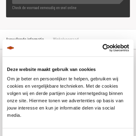
Check de voorraad eenvoudig en snel online
Aanvullende informatie
Winkelvoorraad
Aanvullende informatie
Deze website maakt gebruik van cookies
Om je beter en persoonlijker te helpen, gebruiken wij
Merk
Buff
cookies en vergelijkbare technieken. Met de cookies
volgen wij en derde partijen jouw internetgedrag binnen
Gewicht
0.2 KILOGRAM
onze site. Hiermee tonen we advertenties op basis van
jouw interesse en kun je informatie delen via social
Titel
Buff Original Ecostretch N-Tribe Black
media.
Artikelnummer
1A7647 32
SKU
104571