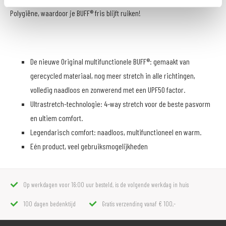
Polygiëne, waardoor je BUFF® fris blijft ruiken!
De nieuwe Original multifunctionele BUFF®: gemaakt van
gerecycled materiaal, nog meer stretch in alle richtingen,
volledig naadloos en zonwerend met een UPF50 factor.
Ultrastretch-technologie: 4-way stretch voor de beste pasvorm
en ultiem comfort.
Legendarisch comfort: naadloos, multifunctioneel en warm.
Eén product, veel gebruiksmogelijkheden
Op werkdagen voor 16:00 uur besteld, is de volgende werkdag in huis
100 dagen bedenktijd
Gratis verzending vanaf € 100,-