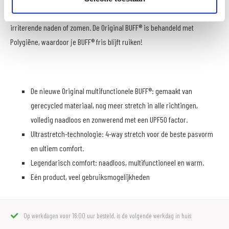
wasbaar in de wasmachine en is uitermate duurzaam. Er zijn geen
irriterende naden of zomen. De Original BUFF® is behandeld met
Polygiëne, waardoor je BUFF® fris blijft ruiken!
De nieuwe Original multifunctionele BUFF®: gemaakt van
gerecycled materiaal, nog meer stretch in alle richtingen,
volledig naadloos en zonwerend met een UPF50 factor.
Ultrastretch-technologie: 4-way stretch voor de beste pasvorm
en ultiem comfort.
Legendarisch comfort: naadloos, multifunctioneel en warm.
Eén product, veel gebruiksmogelijkheden
Op werkdagen voor 16:00 uur besteld, is de volgende werkdag in huis