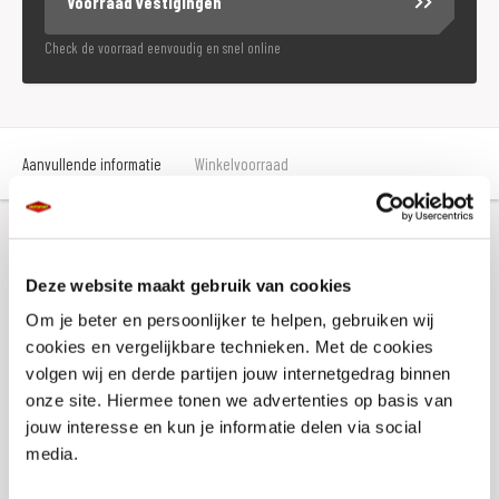
Voorraad vestigingen
Check de voorraad eenvoudig en snel online
Aanvullende informatie
Winkelvoorraad
Aanvullende informatie
Deze website maakt gebruik van cookies
Om je beter en persoonlijker te helpen, gebruiken wij
Merk
Buff
cookies en vergelijkbare technieken. Met de cookies
volgen wij en derde partijen jouw internetgedrag binnen
Gewicht
0.2 KILOGRAM
onze site. Hiermee tonen we advertenties op basis van
Titel
Buff Original Ecostretch Speed Graphite
jouw interesse en kun je informatie delen via social
media.
Artikelnummer
1A7647 38