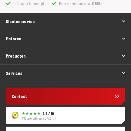
100 dagen bedenktijd
Gratis verzending vanaf € 100,-
Klantenservice
Motoren
Producten
Services
Contact
9,5 / 10
3415 beoordelingen op
KiyOh.nl