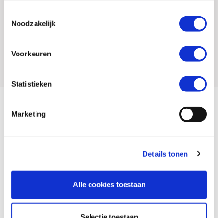
SKU
105296
Toestemmingsselectie
Offline Sales
Nee
Noodzakelijk
Leveranciersnummer
123436901
Voorkeuren
EAN
8428927405135
Statistieken
De Original BUFF® is een multifunctionele accessoire die je altijd en
Marketing
overal kan gebruiken. De BUFF® bestaat voor 98% uit gerecyclede
plastic flessen en is zeer rekbaar. De Original BUFF® is volledig
naadloos en van een zeer hoogwaardige en zachte stof. Ideaal voor
Details tonen
allerlei activiteiten in zowel koud als warm weer! De ademende
microfiber stof houdt koude wind tegen en zorgt met warmer weer voor
Alle cookies toestaan
verkoeling door zweet snel te laten verdampen. De Original BUFF® kan
onder andere gedragen worden als muts, masker, haarband, sjaal,
polsband, piratenmuts, nekwarmer en balaclava. De Original BUFF® is
Selectie toestaan