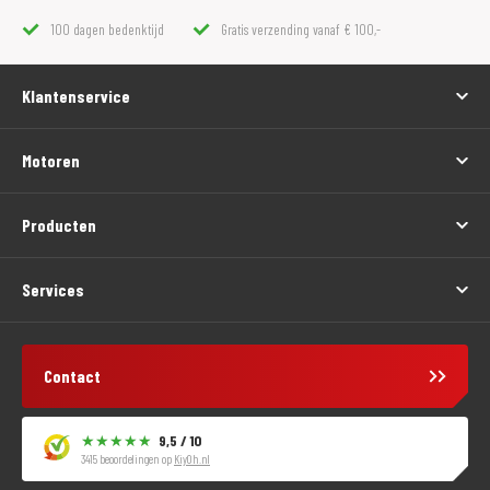
100 dagen bedenktijd
Gratis verzending vanaf € 100,-
Klantenservice
Motoren
Producten
Services
Contact
9,5 / 10
3415 beoordelingen op
KiyOh.nl