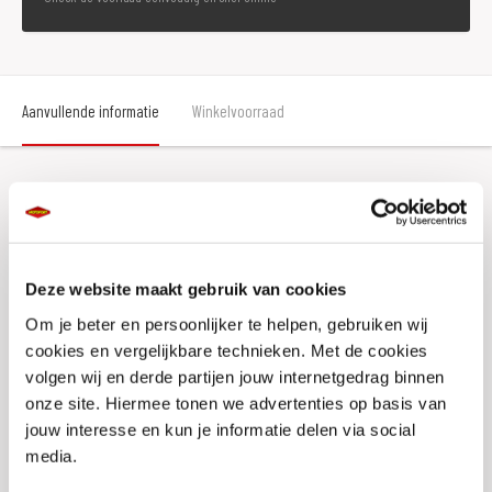
Aanvullende informatie
Winkelvoorraad
Aanvullende informatie
Merk
S100
Deze website maakt gebruik van cookies
Gewicht
0.12 KILOGRAM
Om je beter en persoonlijker te helpen, gebruiken wij
cookies en vergelijkbare technieken. Met de cookies
Type product
Spray
volgen wij en derde partijen jouw internetgedrag binnen
onze site. Hiermee tonen we advertenties op basis van
EAN
4006539023516
jouw interesse en kun je informatie delen via social
Titel
S100 Witte Kettingspray 100ml (hervulbaar)
media.
Artikelnummer
S100 2351