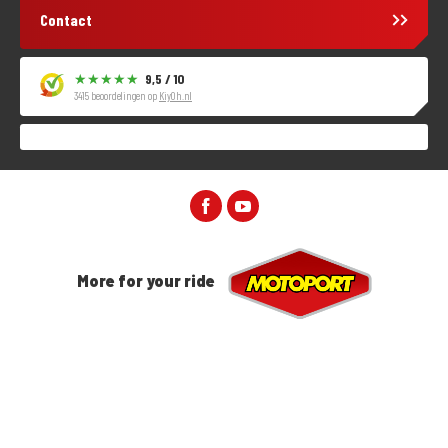
Contact
9,5 / 10
3415 beoordelingen op
KiyOh.nl
More for your ride