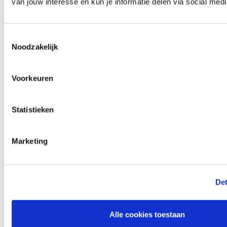
van jouw interesse en kun je informatie delen via social medi
kettingvet van het achterwiel. Is absoluut veilig voor alle materialen,
bevat speciale toevoeging voor corrosiebescherming en is zuurvrij.
Toestemmingsselectie
Noodzakelijk
Voorkeuren
Statistieken
Marketing
Det
Alle cookies toestaan