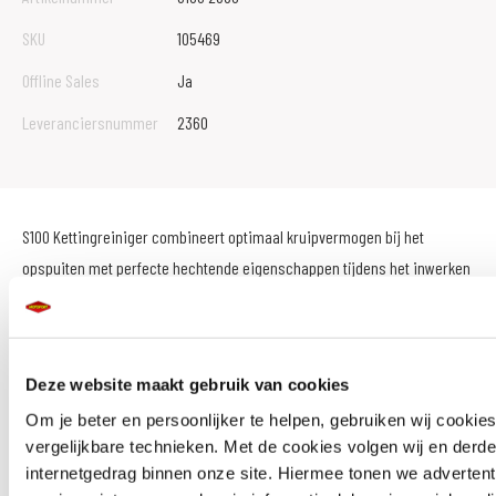
SKU
105469
Offline Sales
Ja
Leveranciersnummer
2360
S100 Kettingreiniger combineert optimaal kruipvermogen bij het
opspuiten met perfecte hechtende eigenschappen tijdens het inwerken
en druipt niet weg.
Een behandeling met S100 Kettingreiniger verbetert direct de
Deze website maakt gebruik van cookies
loopeigenschappen, minder weerstand en wrijving, waardoor minder
Om je beter en persoonlijker te helpen, gebruiken wij cookie
slijtage van ketting en tandwielen. Getest en vrijgegeven voor O/X/Z-ring
vergelijkbare technieken. Met de cookies volgen wij en derde
kettingen. Verwijdert snel en effectief alle vuil en vet van de ketting, ook
internetgedrag binnen onze site. Hiermee tonen we advertent
tussen de schakels in. Ideaal voor het verwijderen van weggeslingerd