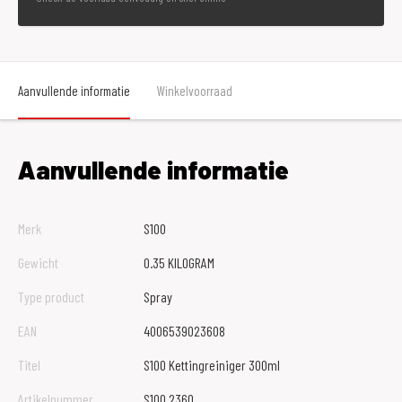
Aanvullende informatie
Winkelvoorraad
Aanvullende informatie
Merk
S100
Gewicht
0.35 KILOGRAM
Type product
Spray
EAN
4006539023608
Titel
S100 Kettingreiniger 300ml
Artikelnummer
S100 2360