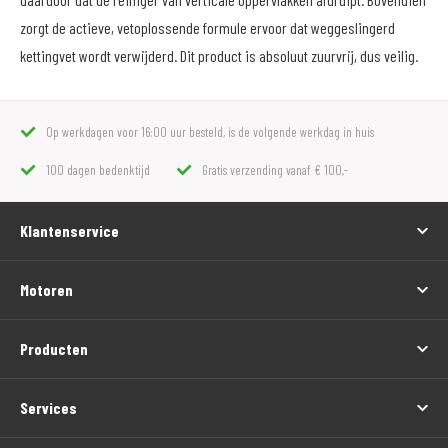
zorgt de actieve, vetoplossende formule ervoor dat weggeslingerd
kettingvet wordt verwijderd. Dit product is absoluut zuurvrij, dus veilig.
Op werkdagen voor 16:00 uur besteld, is de volgende werkdag in huis
100 dagen bedenktijd
Gratis verzending vanaf € 100,-
Klantenservice
Motoren
Producten
Services