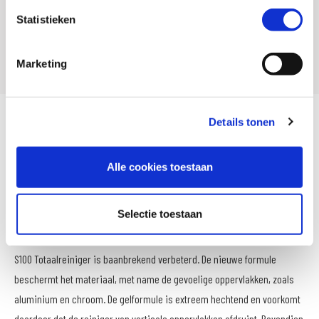
Statistieken
Offline Sales
Ja
Leveranciersnummer
2015
Marketing
Details tonen
Krachtige gel - voor intensieve reiniging
Actieve vetoplossende formule: verwijdert zelfs moeiteloos en veilig
Alle cookies toestaan
weggeslingerd kettingvet.
Dankzij de materiaalbescherming wordt het oppervlak perfect
Selectie toestaan
beschermd.
S100 Totaalreiniger is baanbrekend verbeterd. De nieuwe formule
beschermt het materiaal, met name de gevoelige oppervlakken, zoals
aluminium en chroom. De gelformule is extreem hechtend en voorkomt
daardoor dat de reiniger van verticale oppervlakken afdruipt. Bovendien