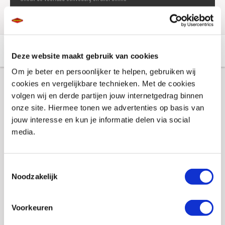
Aanvullende informatie
Winkelvoorraad
Deze website maakt gebruik van cookies
Om je beter en persoonlijker te helpen, gebruiken wij
cookies en vergelijkbare technieken. Met de cookies
Aanvullende informatie
volgen wij en derde partijen jouw internetgedrag binnen
onze site. Hiermee tonen we advertenties op basis van
jouw interesse en kun je informatie delen via social
Merk
S100
media.
Gewicht
0.92 KILOGRAM
EAN
4006539020157
Toestemmingsselectie
Noodzakelijk
Titel
S100 Totaalreiniger Plus 750ml
Artikelnummer
S100 2015
Voorkeuren
SKU
105471