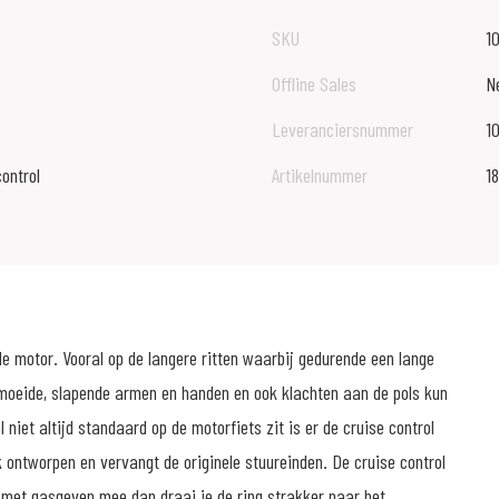
SKU
1
Offline Sales
N
Leveranciersnummer
1
ontrol
Artikelnummer
1
e motor. Vooral op de langere ritten waarbij gedurende een lange
rmoeide, slapende armen en handen en ook klachten aan de pols kun
niet altijd standaard op de motorfiets zit is er de cruise control
 ontworpen en vervangt de originele stuureinden. De cruise control
us met gasgeven mee dan draai je de ring strakker naar het