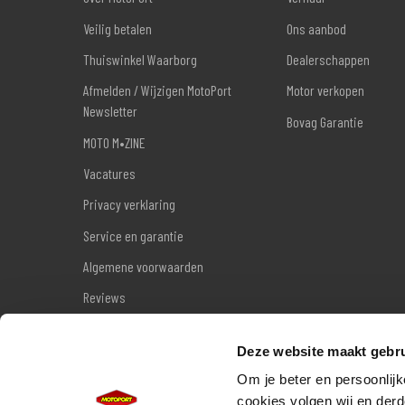
Veilig betalen
Ons aanbod
Thuiswinkel Waarborg
Dealerschappen
Afmelden / Wijzigen MotoPort
Motor verkopen
Newsletter
Bovag Garantie
MOTO M•ZINE
Vacatures
Privacy verklaring
Service en garantie
Algemene voorwaarden
Reviews
Sitemap
Deze website maakt gebru
Wettelijke garantie
Om je beter en persoonlijk
cookies volgen wij en derd