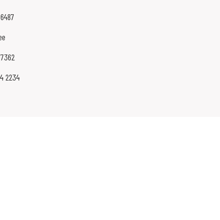
06487
ee
07362
84 2234