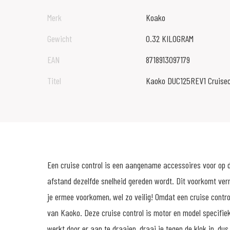
Merk
Koako
Gewicht
0.32 KILOGRAM
EAN
8718913097179
Titel
Kaoko DUC125REV1 Cruisec
Een cruise control is een aangename accessoires voor op d
afstand dezelfde snelheid gereden wordt. Dit voorkomt ve
je ermee voorkomen, wel zo veilig! Omdat een cruise control 
van Kaoko. Deze cruise control is motor en model specifiek
werkt door er aan te draaien, draai je tegen de klok in, d