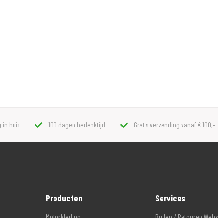
 in huis
100 dagen bedenktijd
Gratis verzending vanaf € 100,-
Producten
Services
Motorkleding
Ruilen / Retouren Web