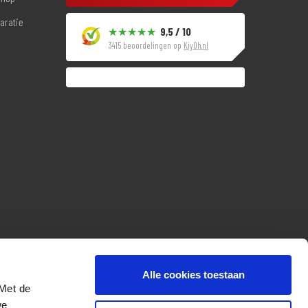
aratie
9,5 / 10
3415 beoordelingen op
KiyOh.nl
Alle cookies toestaan
 Met de
we