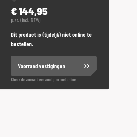
€
144,95
p.st. (incl. BTW)
Dit product is (tijdeljk) niet online te
bestellen.
Voorraad vestigingen
Check de voorraad eenvoudig en snel online