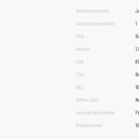
Ventilatiesysteem
J
Aantal buitenschalen
1
Merk
B
Gewicht
1
EAN
8
Titel
B
SKU
1
Offline Sales
N
Leveranciersnummer
F
Artikelnummer
1