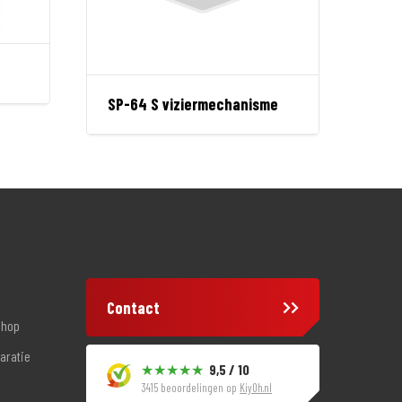
SP-64 S viziermechanisme
Contact
shop
aratie
9,5 / 10
3415 beoordelingen op
KiyOh.nl