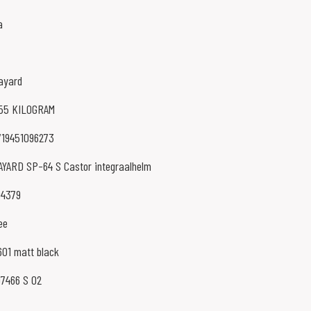
a
ayard
.55 KILOGRAM
719451096273
AYARD SP-64 S Castor integraalhelm
04379
ee
601 matt black
07466 S 02