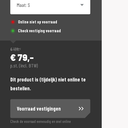
Online niet op voorraad
Check vestiging voorraad
€
139,-
€
79,-
p.st. (incl. BTW)
Dit product is (tijdeljk) niet online te
bestellen.
Voorraad vestigingen
Check de voorraad eenvoudig en snel online