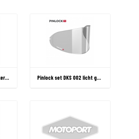
Pinlock set DKS 002 donker getint
Pinlock set DKS 002 licht getint 70 perf