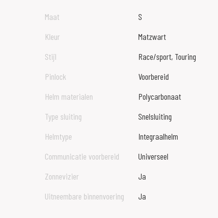
Maat
S
Kleur
Matzwart
Stijl
Race/sport, Touring
Pinlock
Voorbereid
Helm materialen
Polycarbonaat
Type sluiting
Snelsluiting
Helmtype
Integraalhelm
Communicatie voorbereid
Universeel
Zonnevizier
Ja
Uitneembare binnenvoering
Ja