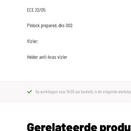
ECE 22/05
Pinlock prepared, dks 002
Vizier:
Helder anti-kras vizier
Op werkdagen voor 16:00 uur besteld, is de volgende werkdag
Gerelateerde prod