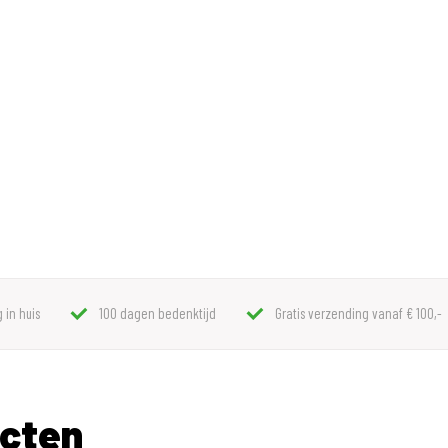
 in huis
100 dagen bedenktijd
Gratis verzending vanaf € 100,-
ucten