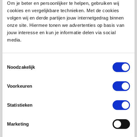
Om je beter en persoonlijker te helpen, gebruiken wij
Kleur
Matgrijs
cookies en vergelijkbare technieken. Met de cookies
Stijl
Race/sport, Touring
volgen wij en derde partijen jouw internetgedrag binnen
onze site. Hiermee tonen we advertenties op basis van
Pinlock
Voorbereid
jouw interesse en kun je informatie delen via social
Helm materialen
Polycarbonaat
media.
Type sluiting
Snelsluiting
Toestemmingsselectie
Helmtype
Integraalhelm
Noodzakelijk
Communicatie
Universeel
voorbereid
Voorkeuren
Zonnevizier
Nee
Uitneembare
Ja
Statistieken
binnenvoering
Marketing
Ventilatiesysteem
Ja
Aantal buitenschalen
1