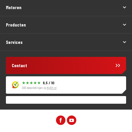
Motoren
Producten
Services
Contact
9,5 / 10
3415 beoordelingen op
KiyOh.nl