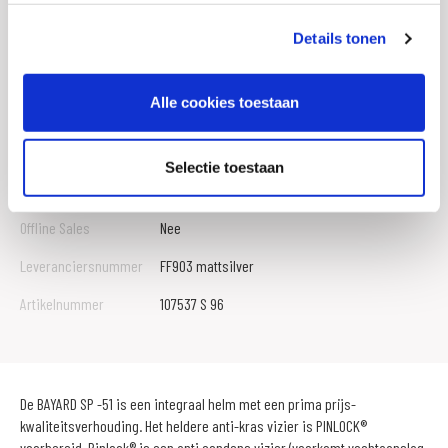
Merk
Bayard
Details tonen
Gewicht
1.8 KILOGRAM
Alle cookies toestaan
EAN
8719451036774
Titel
Bayard SP-51 integraalhelm
Selectie toestaan
SKU
049299
Offline Sales
Nee
Leveranciersnummer
FF903 mattsilver
Artikelnummer
107537 S 96
De BAYARD SP -51 is een integraal helm met een prima prijs-
kwaliteitsverhouding. Het heldere anti-kras vizier is PINLOCK®
voorbereid. Pinlock® is een anti condens vizier (voorkomt vochtaanslag