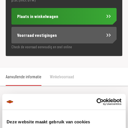
Plaats in winkelwagen
Voorraad vestigingen
Check de voorraad eenvoudig en snel online
Aanvullende informatie
Winkelvoorraad
Aanvullende informatie
Maat
S
Deze website maakt gebruik van cookies