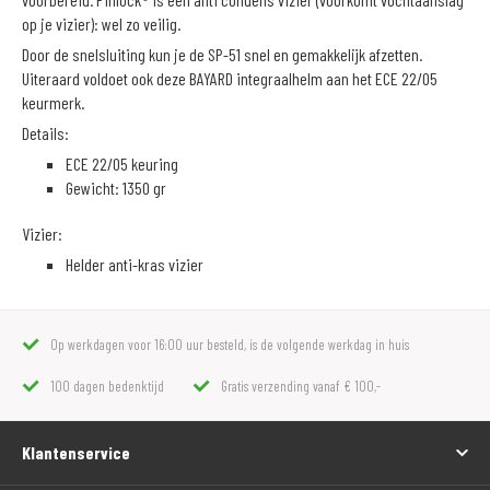
op je vizier): wel zo veilig.
Door de snelsluiting kun je de SP-51 snel en gemakkelijk afzetten.
Uiteraard voldoet ook deze BAYARD integraalhelm aan het ECE 22/05
keurmerk.
Details:
ECE 22/05 keuring
Gewicht: 1350 gr
Vizier:
Helder anti-kras vizier
Op werkdagen voor 16:00 uur besteld, is de volgende werkdag in huis
100 dagen bedenktijd
Gratis verzending vanaf € 100,-
Klantenservice