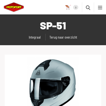
0
SP-51
Integraal
Terug naar overzicht