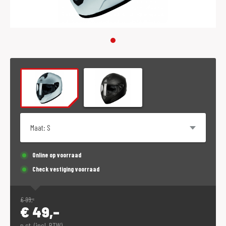
Maat
Online op voorraad
Check vestiging voorraad
€
99,-
€
49,-
p.st. (incl. BTW)