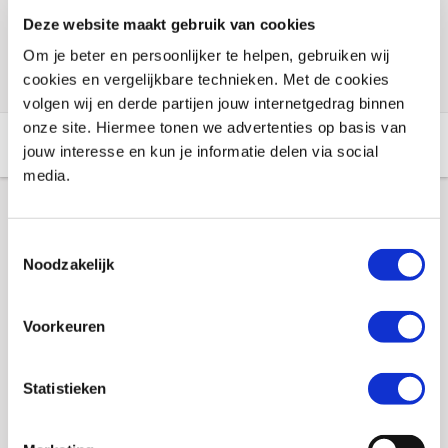
Deze website maakt gebruik van cookies
Check de voorraad eenvoudig en snel online
Om je beter en persoonlijker te helpen, gebruiken wij
cookies en vergelijkbare technieken. Met de cookies
volgen wij en derde partijen jouw internetgedrag binnen
onze site. Hiermee tonen we advertenties op basis van
Aanvullende informatie
Winkelvoorraad
jouw interesse en kun je informatie delen via social
media.
Aanvullende informatie
Toestemmingsselectie
Noodzakelijk
Maat
36
Voorkeuren
Merk
Alpinestars
EAN
8051194262141
Statistieken
Titel
Alpinestars motorlaars Web GTX