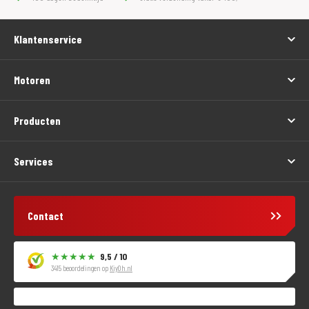
Klantenservice
Motoren
Producten
Services
Contact
9,5 / 10
3415 beoordelingen op
KiyOh.nl