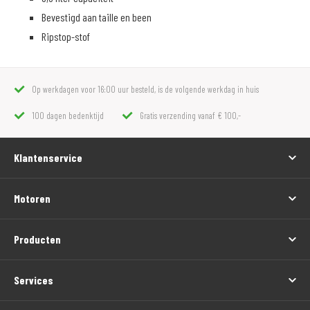
Bevestigd aan taille en been
Ripstop-stof
Op werkdagen voor 16:00 uur besteld, is de volgende werkdag in huis
100 dagen bedenktijd
Gratis verzending vanaf € 100,-
Klantenservice
Motoren
Producten
Services