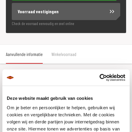
Voorraad vestigingen
Check de voorraad eenvoudig en snel online
Aanvullende informatie
Winkelvoorraad
Aanvullende informatie
Deze website maakt gebruik van cookies
Kleur
Zwart
Om je beter en persoonlijker te helpen, gebruiken wij
Merk
Macna
cookies en vergelijkbare technieken. Met de cookies
Regenhoes
Nee
volgen wij en derde partijen jouw internetgedrag binnen
onze site. Hiermee tonen we advertenties op basis van