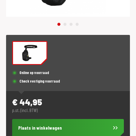
Online op voorraad
Check vestiging voorraad
€
44,95
p.st. (incl. BTW)
Plaats in winkelwagen