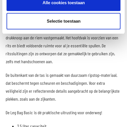
Deze beenrtas draag je comfortabel op je bovenbeen. De verstelbare
Alle cookies toestaan
riem wordt afgesloten met een handige gesp, zodat de tas stevig op zijn
plek blijft zitten.
Selectie toestaan
Wordt met een gesp rond het bovenbeen bevestigd en met een
drukknoop aan de riem vastgemaakt. Het hoofdvak is voorzien van een
rits en biedt voldoende ruimte voor al je essentiële spullen. De
ritssluitingen zijn zo ontworpen dat ze gemakkelijk te gebruiken zijn,
zelfs met handschoenen aan.
De buitenkant van de tas is gemaakt van duurzaam ripstop-materiaal,
dat beschermt tegen scheuren en beschadigingen. Voor extra
veiligheid zijn er reflecterende details aangebracht op de belangrijkste
plekken, zoals aan de zijkanten.
De Leg Bag Basic is dé praktische uitrusting voor onderweg!
3,5 liter capaciteit