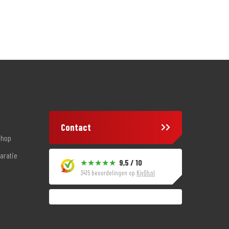
Contact
shop
aratie
9,5 / 10
3415 beoordelingen op
KiyOh.nl