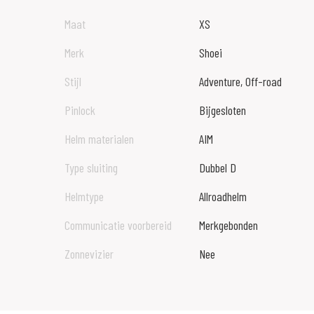
Maat
XS
Merk
Shoei
Stijl
Adventure, Off-road
Pinlock
Bijgesloten
Helm materialen
AIM
Type sluiting
Dubbel D
Helmtype
Allroadhelm
Communicatie voorbereid
Merkgebonden
Zonnevizier
Nee