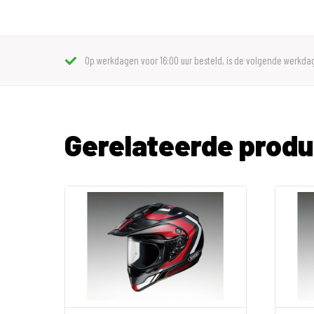
Op werkdagen voor 16:00 uur besteld, is de volgende werkdag
Gerelateerde prod