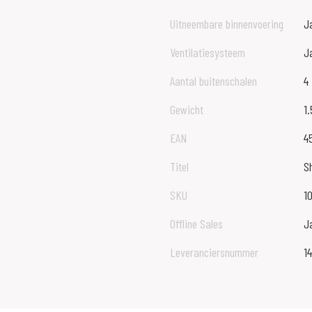
Uitneembare binnenvoering
J
Ventilatiesysteem
J
Aantal buitenschalen
4
Gewicht
1
EAN
4
Titel
S
SKU
1
Offline Sales
J
Leveranciersnummer
1