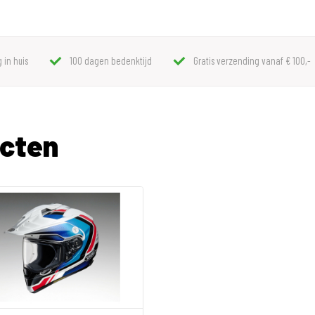
 in huis
100 dagen bedenktijd
Gratis verzending vanaf € 100,-
ucten