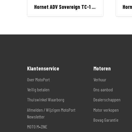
Hornet ADV Sovereign TC-1 allroad helm
Klantenservice
Motoren
Over MotoPort
Verhuur
Veilig betalen
Ons aanbod
Thuiswinkel Waarborg
Dealerschappen
Afmelden / Wijzigen MotoPort
Motor verkopen
Newsletter
Bovag Garantie
MOTO M•ZINE