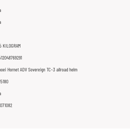
a
a
.5 KILOGRAM
512048769291
hoei Hornet ADV Sovereign TC-3 allroad helm
05180
a
4071082