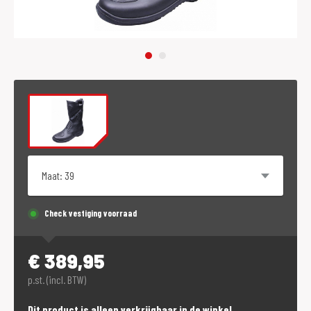
Maat
Check vestiging voorraad
€
389,95
p.st. (incl. BTW)
Dit product is alleen verkrijgbaar in de winkel