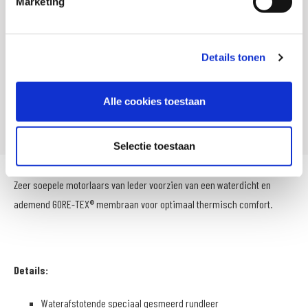
Marketing
Titel
Daytona Pro Rider GTX motorlaars
SKU
105447
Details tonen
Offline Sales
Ja
Leveranciersnummer
F4602600339
Alle cookies toestaan
Artikelnummer
F46026-003-39
Selectie toestaan
Zeer soepele motorlaars van leder voorzien van een waterdicht en
ademend GORE-TEX® membraan voor optimaal thermisch comfort.
Details:
Waterafstotende speciaal gesmeerd rundleer