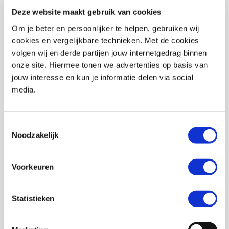
Deze website maakt gebruik van cookies
Stijl
Touring
Om je beter en persoonlijker te helpen, gebruiken wij
Geslacht
Heren, Dames, Unisex
cookies en vergelijkbare technieken. Met de cookies
Model
Laars
volgen wij en derde partijen jouw internetgedrag binnen
onze site. Hiermee tonen we advertenties op basis van
Soort Membraan
Gore-tex
jouw interesse en kun je informatie delen via social
media.
Materiaal
Leer
Reflectie
Ja
Toestemmingsselectie
Waterdicht
Ja
Noodzakelijk
Schakelversterking
Ja
Voorkeuren
Olie- en
Ja
benzinebestendige
zool
Statistieken
EAN
7613358010671