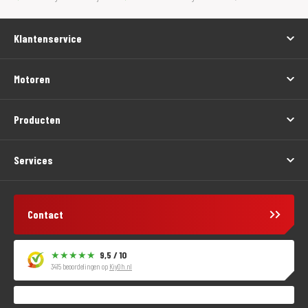
Klantenservice
Motoren
Producten
Services
Contact
9,5 / 10
3415 beoordelingen op
KiyOh.nl