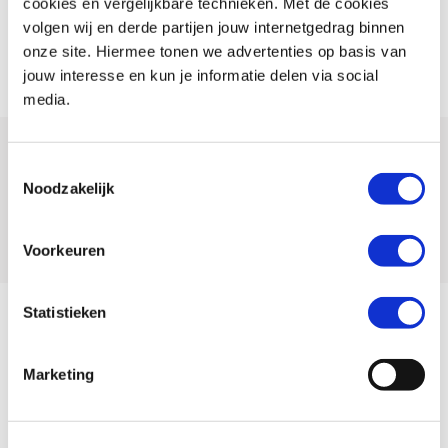
cookies en vergelijkbare technieken. Met de cookies
occasions
en kunnen wij nieuwe motoren van andere merken op
volgen wij en derde partijen jouw internetgedrag binnen
aanvraag leveren. Zo zorgen we ervoor dat iedere motorrijder bij ons de
onze site. Hiermee tonen we advertenties op basis van
juiste keuze kan maken.
jouw interesse en kun je informatie delen via social
media.
Bekijk ons actuele
Toestemmingsselectie
Noodzakelijk
aanbod
Voorkeuren
Statistieken
Marketing