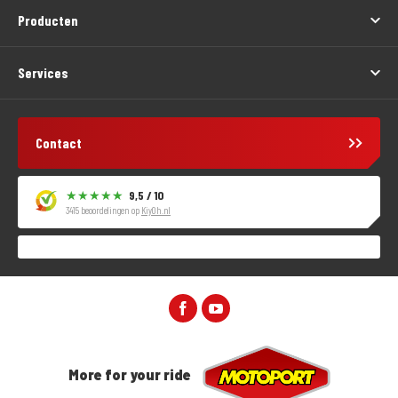
Producten
Services
Contact
9,5 / 10
3415 beoordelingen op
KiyOh.nl
More for your ride