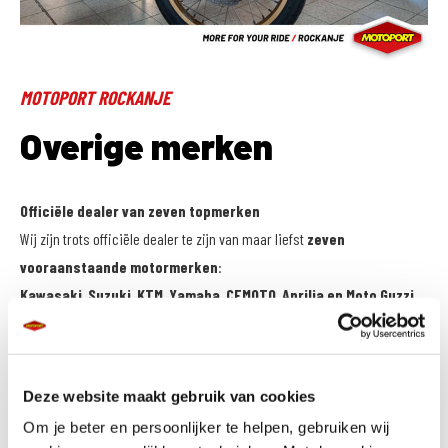
MOTOPORT ROCKANJE
Overige merken
Officiële dealer van zeven topmerken
Wij zijn trots officiële dealer te zijn van maar liefst
zeven
vooraanstaande motormerken
:
Kawasaki, Suzuki, KTM, Yamaha, CFMOTO, Aprilia en Moto Guzzi.
Dankzij deze brede en sterke line-up kunnen wij elke rijder helpen aan
een motor die perfect aansluit op stijl, ervaring en rijbehoeften.
Deze website maakt gebruik van cookies
Meer dan alleen nieuwe motoren
Naast onze officiële merken bieden wij ook een
ruim aanbod
Om je beter en persoonlijker te helpen, gebruiken wij