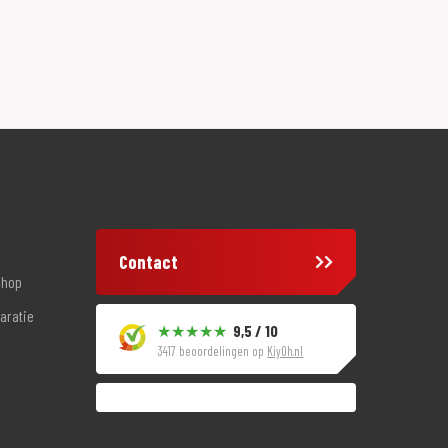
Contact
shop
aratie
9,5 / 10
3417 beoordelingen op
KiyOh.nl