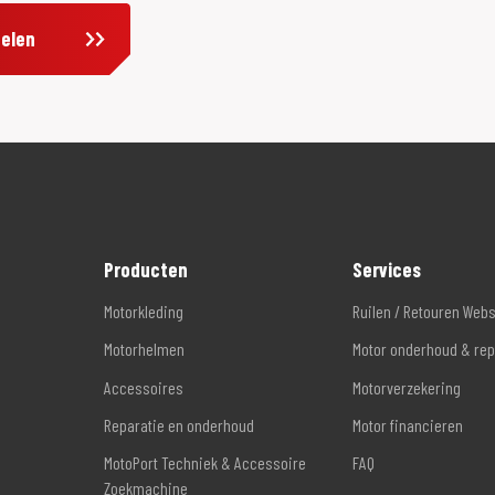
delen
Producten
Services
Motorkleding
Ruilen / Retouren Web
Motorhelmen
Motor onderhoud & rep
Accessoires
Motorverzekering
Reparatie en onderhoud
Motor financieren
MotoPort Techniek & Accessoire
FAQ
Zoekmachine