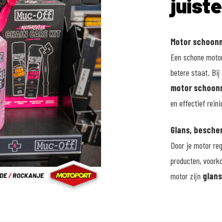
juist
Motor schoonm
Een schone motor 
betere staat. Bij
motor schoon
en effectief reini
Glans, besch
Door je motor re
producten, voorko
motor zijn
glans