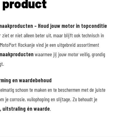
e product
aakproducten – Houd jouw motor in topconditie
ziet er niet alleen beter uit, maar blijft ook technisch in
 MotoPort Rockanje vind je een uitgebreid assortiment
maakproducten
waarmee jij jouw motor veilig, grondig
gt.
erming en waardebehoud
gelmatig schoon te maken en te beschermen met de juiste
m je corrosie, vuilophoping en slijtage. Zo behoudt je
, uitstraling én waarde
.