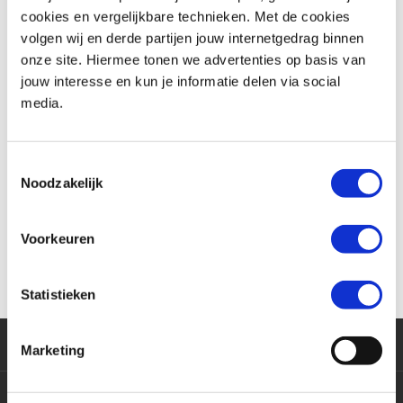
cookies en vergelijkbare technieken. Met de cookies
de binnenhandschoen binnenstebuiten en krijg je de handschoen niet
volgen wij en derde partijen jouw internetgedrag binnen
meer aan. MotoPort introduceerde daarvoor eerder al de X-TRAFIT-
onze site. Hiermee tonen we advertenties op basis van
technologie, waarbij de voering en de Gore-Tex binnenhandschoen bij
jouw interesse en kun je informatie delen via social
de vingertoppen vastzitten. De overtreffende trap daarvan is + Gore Grip
media.
technologie, waarbij de binnenhandschoen en de voering met het
buitenmateriaal is gelamineerd. Daardoor blijft de voering altijd “in
Toestemmingsselectie
positie” en biedt de handschoen bovendien een goede en prettige grip
Noodzakelijk
op de handvatten.
Voorkeuren
DANE + Gore Grip handschoenen
zijn bij MotoPort verkrijgbaar vanaf €
119,-."
Statistieken
Klantenservice
Marketing
Motoren