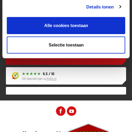
Details tonen
Producten
Alle cookies toestaan
Services
Selectie toestaan
Contact
9,5 / 10
3412 beoordelingen op
KiyOh.nl