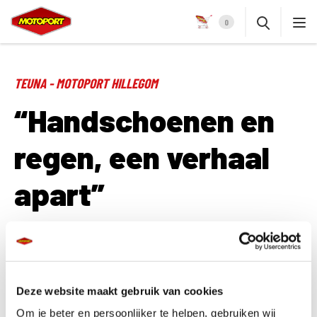
0
TEUNA - MOTOPORT HILLEGOM
“Handschoenen en
regen, een verhaal
apart”
Gore-Tex staat qua ademende eigenschappen op eenzame hoogte. Het
is dus ideaal voor het waterdicht maken van handschoenen.
Deze website maakt gebruik van cookies
Een probleem dat daarbij kan optreden is, dat de binnenvoering bij nat
Om je beter en persoonlijker te helpen, gebruiken wij
weer aan je vingers blijft plakken als je je handschoen uittrekt. Dan zit