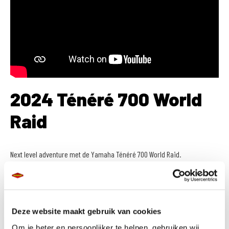
2024 Ténéré 700 World
Raid
Next level adventure met de Yamaha Ténéré 700 World Raid.
Ontdek wat er is “Beyond the Next Horizon” met de Ténéré 700 World Raid,
Yamaha’s perfecte motor voor lange afstanden zowel on- als offroad.
Een veelzijdige en comfortabele rijervaring.
Deze website maakt gebruik van cookies
Om je beter en persoonlijker te helpen, gebruiken wij