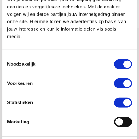
Meer info
cookies en vergelijkbare technieken. Met de cookies
volgen wij en derde partijen jouw internetgedrag binnen
onze site. Hiermee tonen we advertenties op basis van
jouw interesse en kun je informatie delen via social
media.
Details
Toestemmingsselectie
Noodzakelijk
De dubbele brandstoftanks met een grote capaciteit van 23 liter bieden
een actieradius van wel 500 kilometer. Je kunt nu lange tochten door de
Voorkeuren
wildernis maken zonder dat je benzine opraakt. Het 5-inch TFT-
kleurenscherm met smartphone-connectiviteit toont alle inkomende
tekst- en oproepmeldingen, zodat je overal en altijd op de hoogte bent,
Statistieken
en in contact blijft.
Marketing
Exclusieve kenmerken zijn onder meer een Öhlins-stuurdemper en een
volledig instelbare voor- en achterwielophanging met lange veerweg