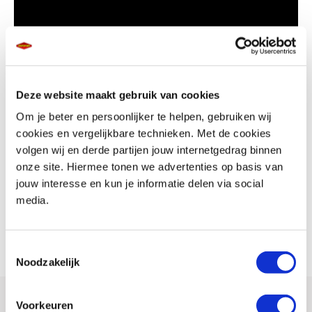
Deze website maakt gebruik van cookies
Yamaha MT-07 2024
Om je beter en persoonlijker te helpen, gebruiken wij
cookies en vergelijkbare technieken. Met de cookies
volgen wij en derde partijen jouw internetgedrag binnen
Ontdek de ware opwinding van de Dark Side of Japan met de Yamaha
onze site. Hiermee tonen we advertenties op basis van
MT-07. Door zijn agressieve design, krachtige CP2-motor en een 5-inch
jouw interesse en kun je informatie delen via social
dual theme TFT-meter voor smartphone-connectiviteit, brengt de MT-07
media.
je rit naar een andere dimensie. Ook verkrijgbaar in 35kW voor A2-
rijbewijs.
Toestemmingsselectie
Noodzakelijk
Voorkeuren