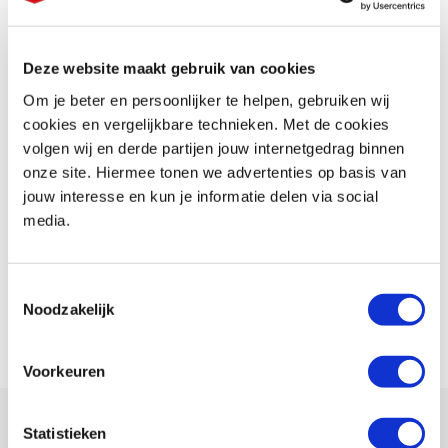
Deze website maakt gebruik van cookies
Om je beter en persoonlijker te helpen, gebruiken wij
cookies en vergelijkbare technieken. Met de cookies
DARKNESS IS THE NEXT LEVEL
volgen wij en derde partijen jouw internetgedrag binnen
MT-125 2024
onze site. Hiermee tonen we advertenties op basis van
jouw interesse en kun je informatie delen via social
media.
Ontdek "The Dark Side of Japan" met de gedurfde en agressieve MT-125.
Uitgerust met een hoogwaardige motor die opwindende prestaties
Toestemmingsselectie
biedt en vernieuwd met de nieuwste Midnight Cyan kleur, is de MT-125 de
Noodzakelijk
ultieme Hyper Naked lichtgewicht.
Voorkeuren
Statistieken