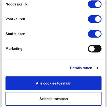
Noodzakelijk
Voorkeuren
Statistieken
Marketing
Details tonen
Alle cookies toestaan
Fusion 1-delig leren pak
Selectie toestaan