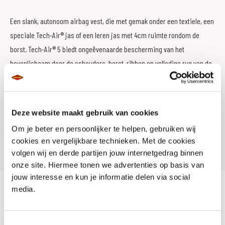
Een slank, autonoom airbag vest, die met gemak onder een textiele, een
speciale Tech-Air® jas of een leren jas met 4cm ruimte rondom de
borst. Tech-Air® 5 biedt ongeëvenaarde bescherming van het
bovenlichaam door de schouders, borst, ribben en volledige rug van de
rijder op unieke wijze te bedekken. Schouder protectie is van cruciaal
belang bij een eventuele botsing en met de Tech-Air® wordt het risico
op schouder- en sleutelbeen letsel beperkt.
Deze website maakt gebruik van cookies
Om je beter en persoonlijker te helpen, gebruiken wij
Alpinestars Tech-Air® 5 biedt de beste bescherming van alle airbags
cookies en vergelijkbare technieken. Met de cookies
die momenteel beschikbaar zijn.
volgen wij en derde partijen jouw internetgedrag binnen
onze site. Hiermee tonen we advertenties op basis van
jouw interesse en kun je informatie delen via social
media.
Toestemmingsselectie