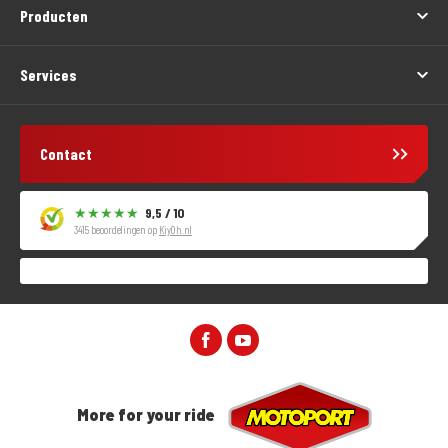
Producten
Services
Contact
9,5 / 10
3415 beoordelingen op
KiyOh.nl
More for your ride