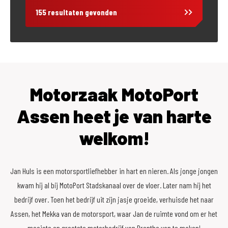
155 resultaten gevonden
Vestiging
Assen
Prijs
Motorzaak MotoPort
Assen heet je van harte
Tellerstand
welkom!
Categorie
Jan Huls is een motorsportliefhebber in hart en nieren. Als jonge jongen
kwam hij al bij MotoPort Stadskanaal over de vloer. Later nam hij het
bedrijf over. Toen het bedrijf uit zijn jasje groeide, verhuisde het naar
Rijbewijs type
Assen, het Mekka van de motorsport, waar Jan de ruimte vond om er het
mooiste en grootste motorbedrijf van Drenthe van te maken!