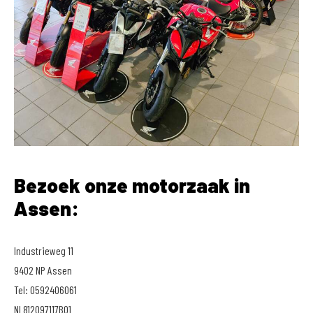
Bezoek onze motorzaak in
Assen:
Industrieweg 11
9402 NP Assen
Tel: 0592406061
NL812097117B01