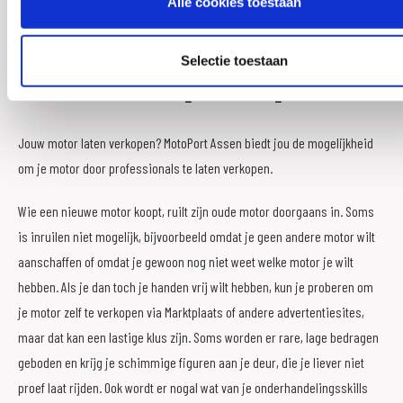
Alle cookies toestaan
Jouw motor verkopen
Selectie toestaan
zonder rompslomp.
Jouw motor laten verkopen? MotoPort Assen biedt jou de mogelijkheid
om je motor door professionals te laten verkopen.
Wie een nieuwe motor koopt, ruilt zijn oude motor doorgaans in. Soms
is inruilen niet mogelijk, bijvoorbeeld omdat je geen andere motor wilt
aanschaffen of omdat je gewoon nog niet weet welke motor je wilt
hebben. Als je dan toch je handen vrij wilt hebben, kun je proberen om
je motor zelf te verkopen via Marktplaats of andere advertentiesites,
maar dat kan een lastige klus zijn. Soms worden er rare, lage bedragen
geboden en krijg je schimmige figuren aan je deur, die je liever niet
proef laat rijden. Ook wordt er nogal wat van je onderhandelingsskills