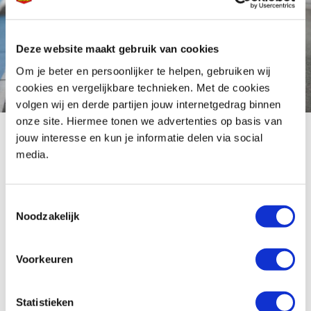
Deze website maakt gebruik van cookies
Om je beter en persoonlijker te helpen, gebruiken wij
cookies en vergelijkbare technieken. Met de cookies
volgen wij en derde partijen jouw internetgedrag binnen
onze site. Hiermee tonen we advertenties op basis van
jouw interesse en kun je informatie delen via social
Superquadro: De Ducati
media.
tweecilinder
Toestemmingsselectie
Noodzakelijk
De 955 cm³ tweecilinder Superquadro Ducati Panigale V2, levert 5 pk
extra en 2 Nm meer koppel, met een maximaal vermogen van 155 pk bij
Voorkeuren
10.750 tpm en koppel van 104 Nm bij 9.000 tpm voor sopel rijden op zowel
de weg als op het cicruit. 2 nieuwe injectoren zorgen voor nog betere
Statistieken
prestaties en de nieuwe inlaatkanalen zorgen voor minder drukverlies.