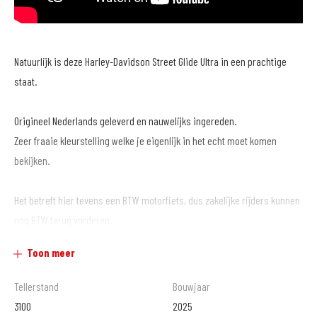
Natuurlijk is deze Harley-Davidson Street Glide Ultra in een prachtige
staat.
Origineel Nederlands geleverd en nauwelijks ingereden.
Zeer fraaie kleurstelling welke je eigenlijk in het echt moet komen
bekijken.
Het betreft hier tevens een BTW motorfiets, dus zakelijke rijders kunnen
nog BTW terug vorderen.
Toon meer
Nog fabrieksgarantie tot maart 2029.
Tellerstand
Bouwjaar
Klaar voor een mooie reis!
3100
2025