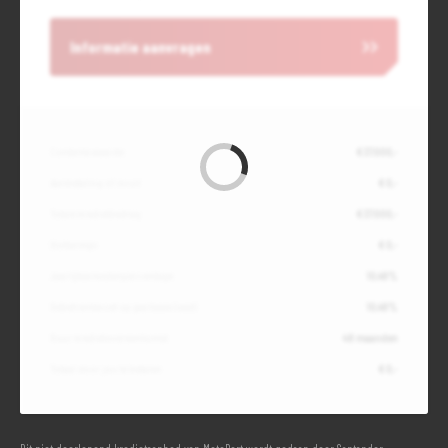
Informatie aanvragen
Contante waarde
€ 37.000,-
Aanbetaling of inruil
€ 0,-
Totale kredietbedrag
€ 37.000,-
Slottermijn
€ 0,-
Jaarlijkse kostenpercentage
10,49%
Debetrentevoet op jaarbasis (vast)
10,49%
Duur kredietovereenkomst
48 maanden
Totaal door jou te betalen
€ 0,-