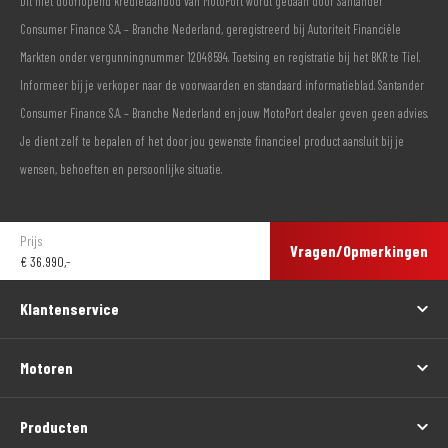
Dit niet doorlopend kredietaanbod van MotoPort wordt gedaan door Santander
Consumer Finance S.A. – Branche Nederland, geregistreerd bij Autoriteit Financiële
Markten onder vergunningnummer 12048594. Toetsing en registratie bij het BKR te Tiel.
Informeer bij je verkoper naar de voorwaarden en standaard informatieblad. Santander
Consumer Finance S.A. – Branche Nederland en jouw MotoPort dealer geven geen advies.
Je dient zelf te bepalen of het door jou gewenste financieel product aansluit bij je
wensen, behoeften en persoonlijke situatie.
Prijs
Vragen/Opmerkingen
€
36.990,-
Klantenservice
Motoren
Producten