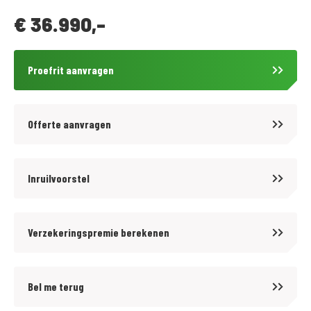
€
36.990,-
MotoPort Goes XXL
www.motoport.nl/goes
Proefrit aanvragen
0113-231640
verkoop@motoportgoes.nl
Nobelweg 4, 4462 GK, Goes
Offerte aanvragen
Voor meer motoren en scooters (400 stuks) zie onze website
https://www.motoport.nl/goes of kom langs!
Inruilvoorstel
Voor kwaliteit en betrouwbaarheid bent u al meer dan 65 jaar aan het
Verzekeringspremie berekenen
juiste adres bij MotoPort Goes XXL. Wij hebben het grootste aanbod van
Zuid-West Nederland in een van de grootste motorzaken van de Benelux!
Voor aankoop en onderhoud van motoren en scooters, aanschaf van
Bel me terug
kleding (mega kleding shop van 1500 m2!) en voor de aanschaf van