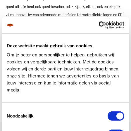
goed uit – je bént ook goed beschermd. Elk jack, elke broek en elk pak
zitvol innovatie: van ademende materialen tot waterdichte lagen en CE-
gekeurde protectie die je amper voeltzitten.
En ja, ook aan de stijl is gedacht. Sportief, urban of adventure – REV’IT!
heeft een look die bijjouw rijstijl past. Voor vrouwen is er geen afgeleide
Deze website maakt gebruik van cookies
herenkleding, maar echt een eigen lijn, speciaalontworpen voor het
Om je beter en persoonlijker te helpen, gebruiken wij
vrouwelijke lichaam. En mannen? Die vinden bij REV’IT! alles van
cookies en vergelijkbare technieken. Met de cookies
volgen wij en derde partijen jouw internetgedrag binnen
minimalistisch zwart totopvallende adventure-gear.
onze site. Hiermee tonen we advertenties op basis van
jouw interesse en kun je informatie delen via social
Ontworpen in Nederland. Gemaakt om grenzen te verleggen.
media.
REV’IT! – Voor wie rijdt met lef, stijl én verstand.
Toestemmingsselectie
Noodzakelijk