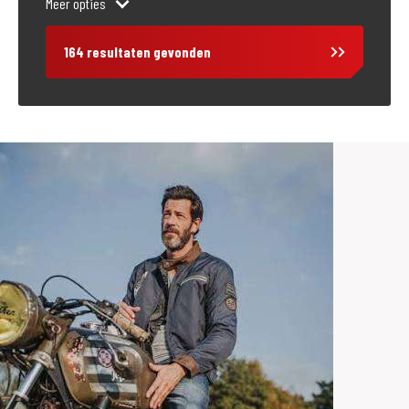
Meer opties
Bouwjaar
164 resultaten gevonden
Vestiging
Wormerveer
Prijs
Tellerstand
Categorie
Rijbewijs type