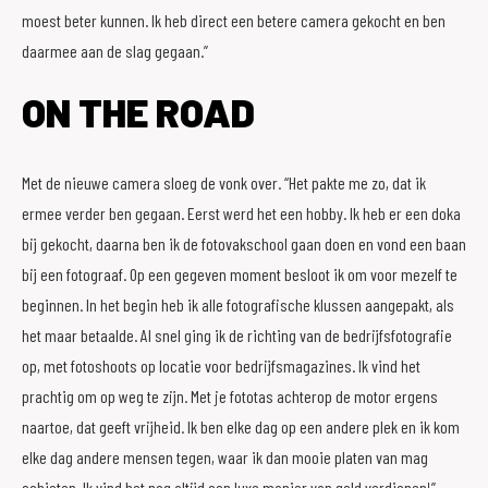
moest beter kunnen. Ik heb direct een betere camera gekocht en ben
daarmee aan de slag gegaan.”
ON THE ROAD
Met de nieuwe camera sloeg de vonk over. “Het pakte me zo, dat ik
ermee verder ben gegaan. Eerst werd het een hobby. Ik heb er een doka
bij gekocht, daarna ben ik de fotovakschool gaan doen en vond een baan
bij een fotograaf. Op een gegeven moment besloot ik om voor mezelf te
beginnen. In het begin heb ik alle fotografische klussen aangepakt, als
het maar betaalde. Al snel ging ik de richting van de bedrijfsfotografie
op, met fotoshoots op locatie voor bedrijfsmagazines. Ik vind het
prachtig om op weg te zijn. Met je fototas achterop de motor ergens
naartoe, dat geeft vrijheid. Ik ben elke dag op een andere plek en ik kom
elke dag andere mensen tegen, waar ik dan mooie platen van mag
schieten. Ik vind het nog altijd een luxe manier van geld verdienen!”