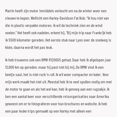
Martin heeft zijn motor inmiddels verkocht om na de winter weer een
nieuwe te kopen. Wellicht een Harley-Davidson Fat Bob: “Ik hou niet van
die in plastic verpakte motoren, ik wil de techniek zien en de wind
voelen.” Het heeft ook nadelen, erkent hij. “Bij mijn trip naar Frankrijk heb
ik 5500 kilometer gereden. Het eerste stuk naar Lyon over de snelweg is
klote, daarna wordt het pas leuk.
Ik heb trouwens ook een BMW R1200GS gehad. Daar heb ik afgelopen jaar
12.000 km op gereden, maar hij past niet bij mij. De BMW vind ik een
beetje saai, het is niet rock ‘n roll. Ik wil weer compacter en kaler. Voor
mijn werk maakt het niet uit. Meestal heb ik te veel spullen nodig om met
de motor te gaan en als het wel kan, heb ik genoeg aan een rugzakje. Ik
ben een aantal keer voor verschillende reisorganisaties naar Amerika
geweest om er te fotograferen voor hun brochures en website. Ik heb
een paar leuke trips gemaakt op een Harley met alleen een