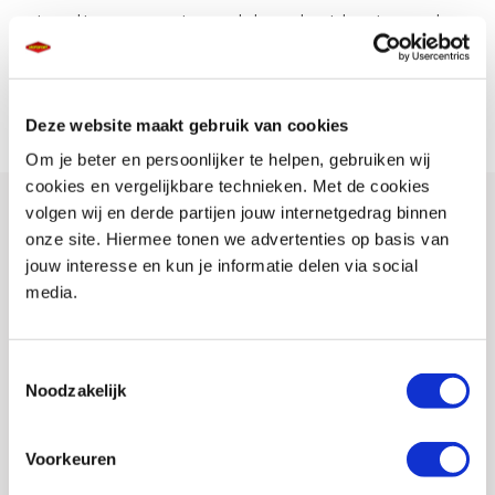
getrouwd toen we samen twee-en-halve week met de motor op pad
gingen. Zij ging achterop. Nu is ze bezig om zelf haar rijbewijs te halen
en heeft ze al een Honda Rebel gekocht. Haar zoon is nu ook met het
rijbewijs bezig. Het wordt een familieaangelegenheid.”
Deze website maakt gebruik van cookies
Om je beter en persoonlijker te helpen, gebruiken wij
cookies en vergelijkbare technieken. Met de cookies
volgen wij en derde partijen jouw internetgedrag binnen
onze site. Hiermee tonen we advertenties op basis van
jouw interesse en kun je informatie delen via social
media.
Toestemmingsselectie
Noodzakelijk
Voorkeuren