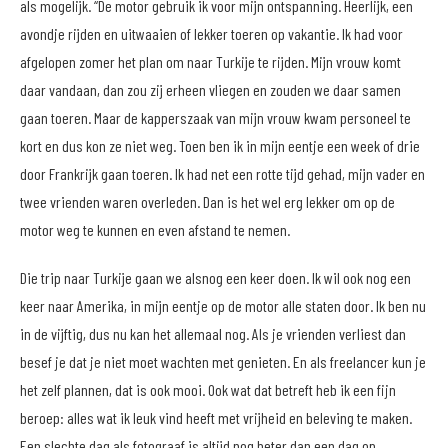
als mogelijk. “De motor gebruik ik voor mijn ontspanning. Heerlijk, een
avondje rijden en uitwaaien of lekker toeren op vakantie. Ik had voor
afgelopen zomer het plan om naar Turkije te rijden. Mijn vrouw komt
daar vandaan, dan zou zij erheen vliegen en zouden we daar samen
gaan toeren. Maar de kapperszaak van mijn vrouw kwam personeel te
kort en dus kon ze niet weg. Toen ben ik in mijn eentje een week of drie
door Frankrijk gaan toeren. Ik had net een rotte tijd gehad, mijn vader en
twee vrienden waren overleden. Dan is het wel erg lekker om op de
motor weg te kunnen en even afstand te nemen.
Die trip naar Turkije gaan we alsnog een keer doen. Ik wil ook nog een
keer naar Amerika, in mijn eentje op de motor alle staten door. Ik ben nu
in de vijftig, dus nu kan het allemaal nog. Als je vrienden verliest dan
besef je dat je niet moet wachten met genieten. En als freelancer kun je
het zelf plannen, dat is ook mooi. Ook wat dat betreft heb ik een fijn
beroep: alles wat ik leuk vind heeft met vrijheid en beleving te maken.
Een slechte dag als fotograaf is altijd nog beter dan een dag op