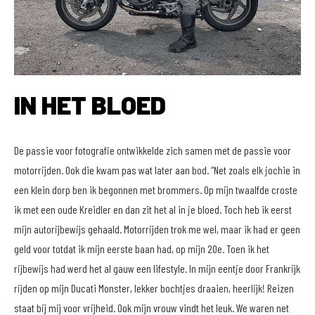
IN HET BLOED
De passie voor fotografie ontwikkelde zich samen met de passie voor
motorrijden. Ook die kwam pas wat later aan bod. “Net zoals elk jochie in
een klein dorp ben ik begonnen met brommers. Op mijn twaalfde croste
ik met een oude Kreidler en dan zit het al in je bloed. Toch heb ik eerst
mijn autorijbewijs gehaald. Motorrijden trok me wel, maar ik had er geen
geld voor totdat ik mijn eerste baan had, op mijn 20e. Toen ik het
rijbewijs had werd het al gauw een lifestyle. In mijn eentje door Frankrijk
rijden op mijn Ducati Monster, lekker bochtjes draaien, heerlijk! Reizen
staat bij mij voor vrijheid. Ook mijn vrouw vindt het leuk. We waren net