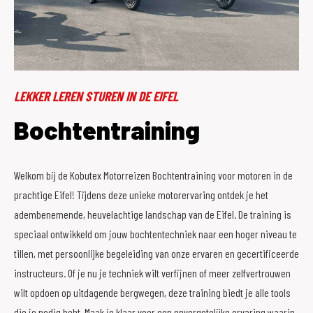
LEKKER LEREN STUREN IN DE EIFEL
Bochtentraining
Welkom bij de Kobutex Motorreizen Bochtentraining voor motoren in de
prachtige Eifel! Tijdens deze unieke motorervaring ontdek je het
adembenemende, heuvelachtige landschap van de Eifel. De training is
speciaal ontwikkeld om jouw bochtentechniek naar een hoger niveau te
tillen, met persoonlijke begeleiding van onze ervaren en gecertificeerde
instructeurs. Of je nu je techniek wilt verfijnen of meer zelfvertrouwen
wilt opdoen op uitdagende bergwegen, deze training biedt je alle tools
die je nodig hebt. Maak je klaar voor een onvergetelijke ervaring waarin