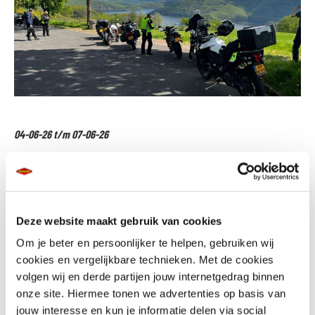
04-06-26 t/m 07-06-26
Eifel | Duitsland (lang weekend)
Ervaar de Eifel op zijn best tijdens een motorreis met Kobutex
Deze website maakt gebruik van cookies
Motorreizen. De Eifel, gelegen in Duitsland, is dé bestemming voor elke
Om je beter en persoonlijker te helpen, gebruiken wij
motorrijder die op zoek is naar avontuur en prachtige routes. Met
cookies en vergelijkbare technieken. Met de cookies
Kobutex Motorreizen ervaar je het beste van dit veelzijdige gebied, van
volgen wij en derde partijen jouw internetgedrag binnen
bochtige wegen en gezellige, historische dorpjes tot adembenemende
onze site. Hiermee tonen we advertenties op basis van
natuur. Onze motorreizen zijn zorgvuldig samengesteld om jou een
jouw interesse en kun je informatie delen via social