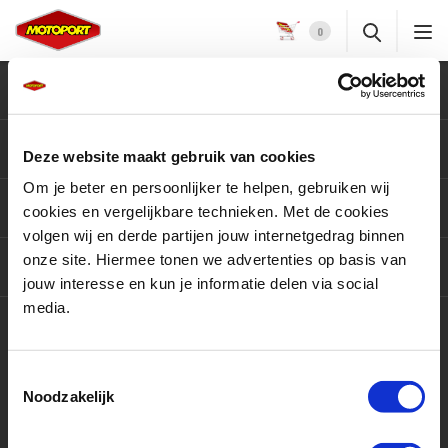
0
Klantenservice
Motoren
Deze website maakt gebruik van cookies
Om je beter en persoonlijker te helpen, gebruiken wij
Producten
cookies en vergelijkbare technieken. Met de cookies
volgen wij en derde partijen jouw internetgedrag binnen
onze site. Hiermee tonen we advertenties op basis van
Services
jouw interesse en kun je informatie delen via social
media.
Contact
Toestemmingsselectie
Noodzakelijk
9,5 / 10
3415 beoordelingen op
KiyOh.nl