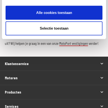
✅ Gratis verzending vanaf € 100,-
Alle cookies toestaan
✅ Landelijk servicenetwerk
✅ Gratis retourneren in een van de
MotoPort winkels
Selectie toestaan
Toch nog even het product in het echt zien of kom je er niet helemaal
uit? Wij helpen je graag in een van onze
MotoPort vestigingen
verder!
Klantenservice
Motoren
Producten
Services