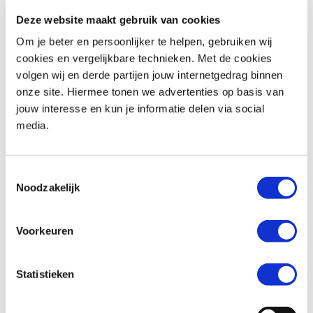
Deze website maakt gebruik van cookies
Om je beter en persoonlijker te helpen, gebruiken wij
cookies en vergelijkbare technieken. Met de cookies
volgen wij en derde partijen jouw internetgedrag binnen
onze site. Hiermee tonen we advertenties op basis van
Triumph
THRUXTON 900
Triumph
SPEED TRIPLE 1050
jouw interesse en kun je informatie delen via social
€ 5.999,-
€ 6.290,-
media.
Uit
2012
met
14674
km
Uit
2012
met
59830
km
MotoPort Wormerveer
MotoPort Assen
Toestemmingsselectie
Noodzakelijk
Voorkeuren
Statistieken
Triumph
SPEED TRIPLE 1050 ABS
Triumph
TIGER 800 ABS