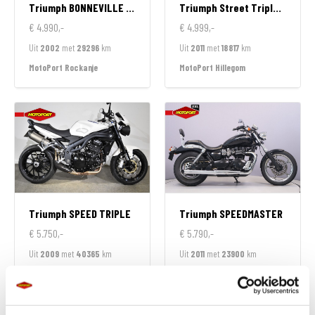
Triumph
BONNEVILLE AMERICA
Triumph
Street Triple R 675
€ 4.990,-
€ 4.999,-
Uit
2002
met
29296
km
Uit
2011
met
18817
km
MotoPort Rockanje
MotoPort Hillegom
Triumph
SPEED TRIPLE
Triumph
SPEEDMASTER
€ 5.750,-
€ 5.790,-
Uit
2009
met
40365
km
Uit
2011
met
23900
km
MotoPort Almere
MotoPort Goes