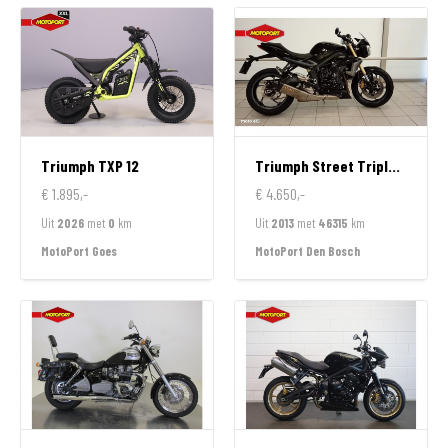
Triumph
TXP 12
Triumph
Street Triple ABS
€ 1.895,-
€ 4.650,-
Uit
2026
met
0
km
Uit
2013
met
46315
km
MotoPort Goes
MotoPort Den Bosch