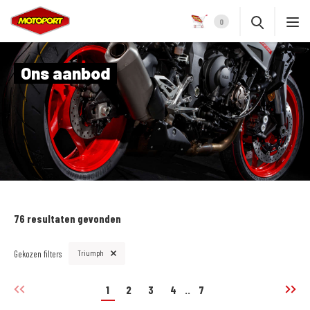
0
Ons aanbod
76 resultaten gevonden
Gekozen filters
Triumph
1
2
3
4
..
7