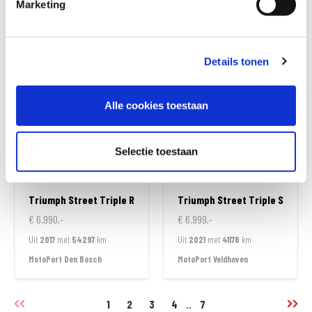
Marketing
€ 6.745,-
€ 6.890,-
Uit
2011
met
16893
km
Uit
2011
met
44441
km
MotoPort Leek
MotoPort Assen
Details tonen
Alle cookies toestaan
Selectie toestaan
Triumph
Street Triple R
Triumph
Street Triple S
€ 6.990,-
€ 6.999,-
Uit
2017
met
54297
km
Uit
2021
met
41178
km
MotoPort Den Bosch
MotoPort Veldhoven
1
2
3
4
..
7