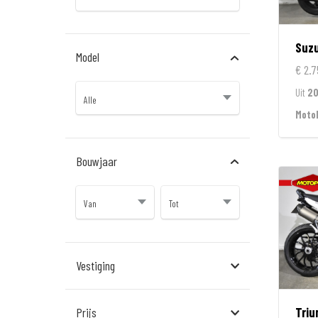
Suzu
Model
€ 2.7
Uit
2
Moto
Bouwjaar
Vestiging
Almere
Tri
Prijs