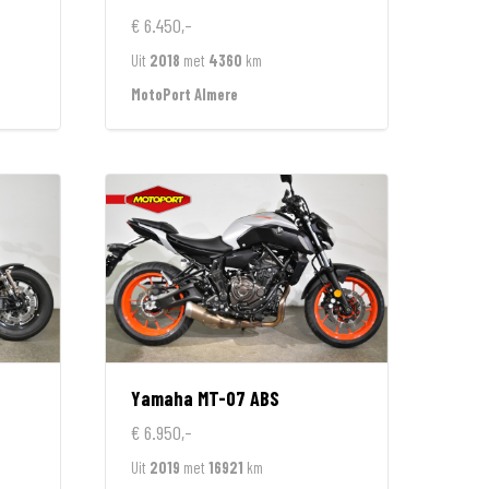
€ 6.450,-
Uit
2018
met
4360
km
MotoPort Almere
Yamaha
MT-07 ABS
€ 6.950,-
Uit
2019
met
16921
km