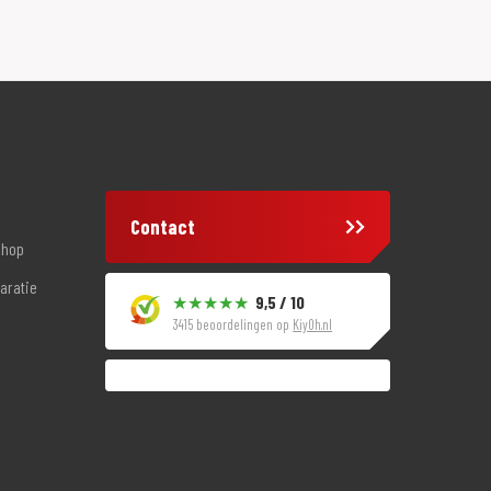
Contact
shop
aratie
9,5 / 10
3415 beoordelingen op
KiyOh.nl