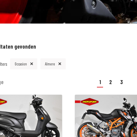
ltaten gevonden
lters
Occasion
Almere
ge
1
2
3