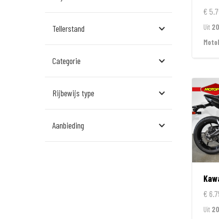
Assen
€ 5.7
Uit
2
Tellerstand
Den Bosch
Moto
Echt
Categorie
Goes
Hillegom
Rijbewijs type
Leek
Aanbieding
Leeuwarden
Rockanje
Veldhoven
Kaw
Wormerveer
€ 6.7
Uit
20
Zelhem