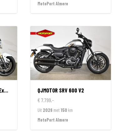
MotoPort Almere
eme
QJMOTOR
SRV 600 V2
€ 7.799,-
Uit
2026
met
150
km
MotoPort Almere