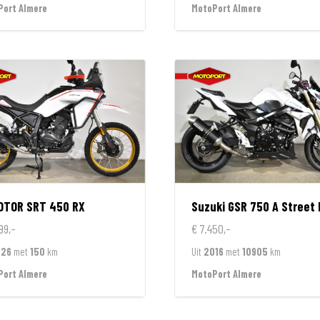
Port Almere
MotoPort Almere
OTOR
SRT 450 RX
Suzuki
GSR 750 A Street Extr
99,-
€ 7.450,-
026
met
150
km
Uit
2016
met
10905
km
Port Almere
MotoPort Almere