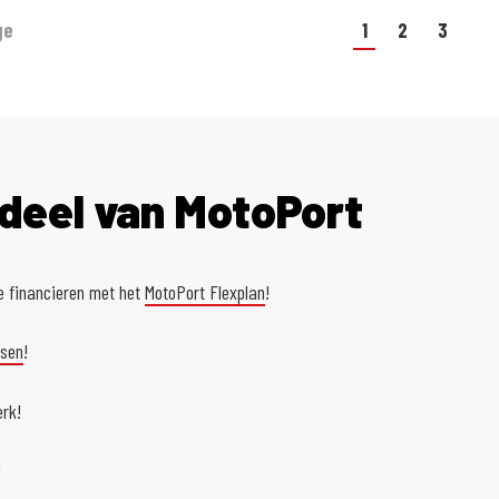
ge
1
2
3
deel van MotoPort
e financieren met het
MotoPort Flexplan
!
asen
!
rk!
!