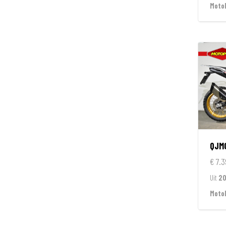
Moto
QJM
€ 7.3
Uit
2
Moto