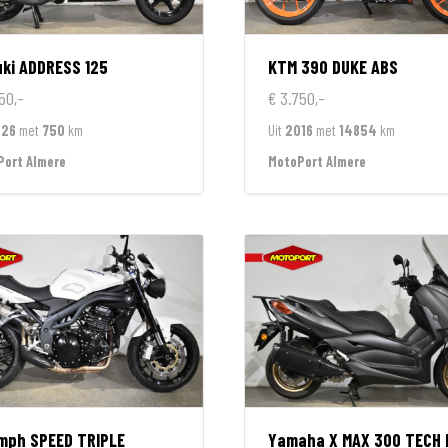
ki
ADDRESS 125
KTM
390 DUKE ABS
50,-
€ 3.750,-
026
met
750
km
Uit
2016
met
14854
km
Port Almere
MotoPort Almere
umph
SPEED TRIPLE
Yamaha
X MAX 300 TECH