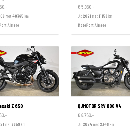
50,-
€ 5.950,-
009
met
40365
km
Uit
2021
met
11158
km
Port Almere
MotoPort Almere
asaki
Z 650
QJMOTOR
SRV 600 V4
50,-
€ 6.750,-
21
met
8659
km
Uit
2024
met
2346
km