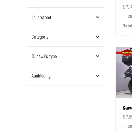
Assen
€ 7.1
Uit
2
Tellerstand
Den Bosch
Moto
Echt
Categorie
Goes
Hillegom
Rijbewijs type
Leek
Aanbieding
Leeuwarden
Rockanje
Veldhoven
Kaw
Wormerveer
€ 7.9
Uit
2
Zelhem