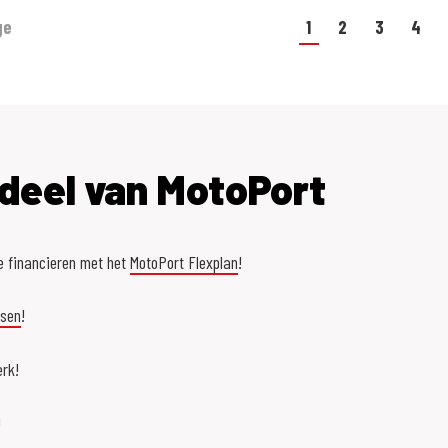
ge
1
2
3
4
deel van MotoPort
e financieren met het
MotoPort Flexplan
!
asen
!
rk!
!