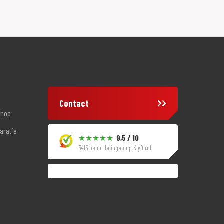
Contact
shop
aratie
9,5 / 10
3415 beoordelingen op
KiyOh.nl