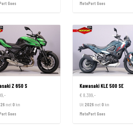
Port Goes
MotoPort Goes
asaki
Z 650 S
Kawasaki
KLE 500 SE
99,-
€ 8.399,-
026
met
0
km
Uit
2026
met
0
km
Port Goes
MotoPort Goes