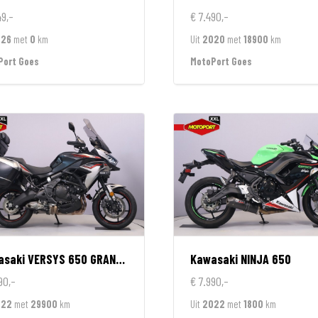
49,-
€ 7.490,-
026
met
0
km
Uit
2020
met
18900
km
Port Goes
MotoPort Goes
asaki
VERSYS 650 GRAND TOURER
Kawasaki
NINJA 650
90,-
€ 7.990,-
022
met
29900
km
Uit
2022
met
1800
km