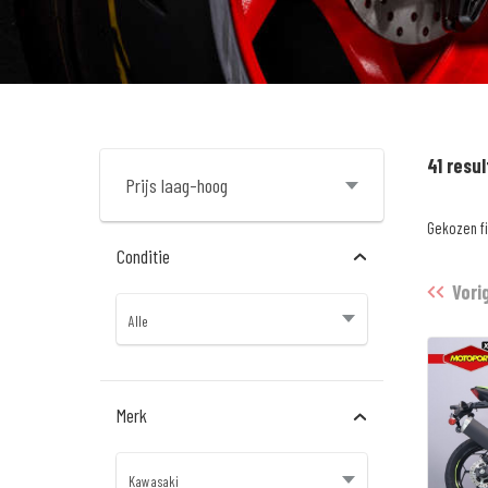
41 resu
Gekozen fi
Conditie
Vori
Merk