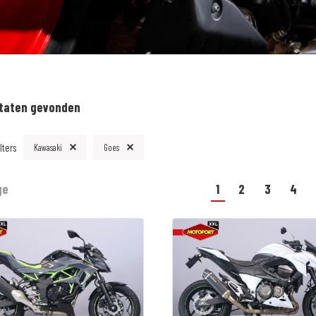
ltaten gevonden
lters
Kawasaki
Goes
ge
1
2
3
4