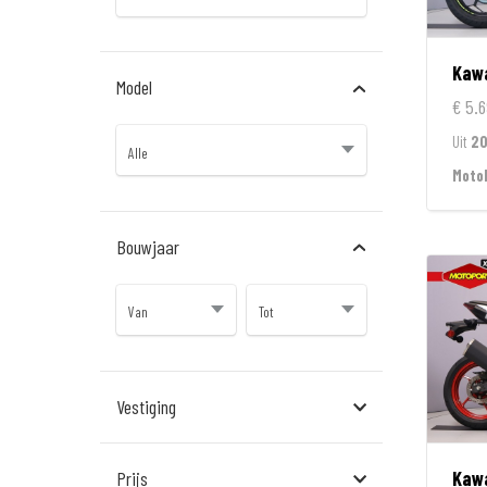
Kaw
Model
€ 5.6
Uit
2
Moto
Bouwjaar
Vestiging
Almere
Kaw
Prijs