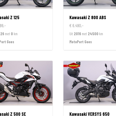
asaki
Z 125
Kawasaki
Z 800 ABS
99,-
€ 6.490,-
026
met
0
km
Uit
2016
met
24500
km
Port Goes
MotoPort Goes
asaki
Z 500 SE
Kawasaki
VERSYS 650