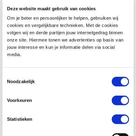
Deze website maakt gebruik van cookies
Om je beter en persoonlijker te helpen, gebruiken wij
cookies en vergelijkbare technieken. Met de cookies
volgen wij en derde partijen jouw internetgedrag binnen
onze site. Hiermee tonen we advertenties op basis van
Kawasaki
VERSYS 650 GRAND TOURER
Kawasaki
NINJA 650
jouw interesse en kun je informatie delen via social
€ 7.990,-
€ 7.990,-
media.
Uit
2022
met
29900
km
Uit
2022
met
1800
km
MotoPort Goes
MotoPort Goes
Toestemmingsselectie
Noodzakelijk
Voorkeuren
Statistieken
Kawasaki
VERSYS 650 TOURER
Kawasaki
Z 650 S