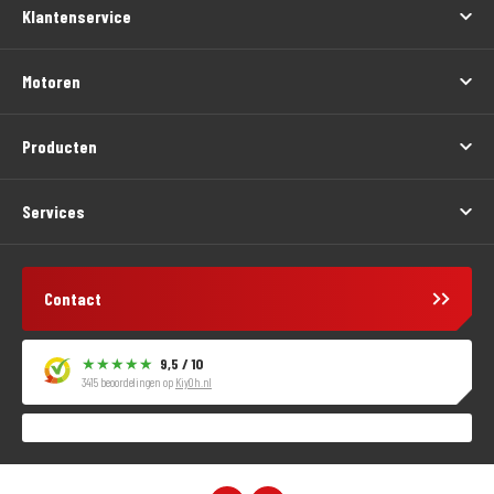
Klantenservice
Motoren
Producten
Services
Contact
9,5 / 10
3415 beoordelingen op
KiyOh.nl