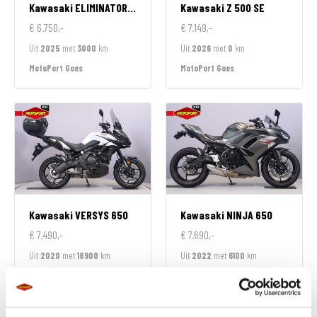
Kawasaki
ELIMINATOR 500
Kawasaki
Z 500 SE
€ 6.750,-
€ 7.149,-
Uit
2025
met
3000
km
Uit
2026
met
0
km
MotoPort Goes
MotoPort Goes
Kawasaki
VERSYS 650
Kawasaki
NINJA 650
€ 7.490,-
€ 7.690,-
Uit
2020
met
18900
km
Uit
2022
met
6100
km
MotoPort Goes
MotoPort Goes