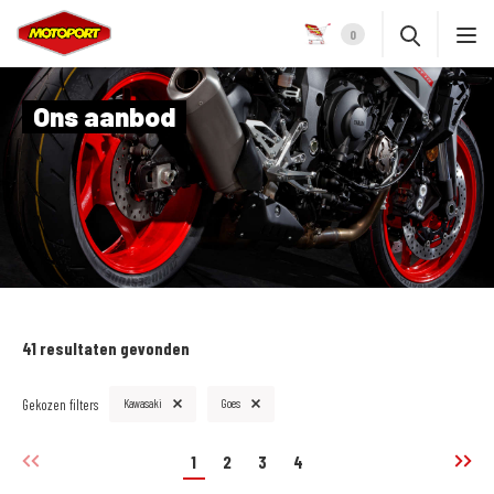
0
Ons aanbod
41 resultaten gevonden
Gekozen filters
Kawasaki
Goes
1
2
3
4