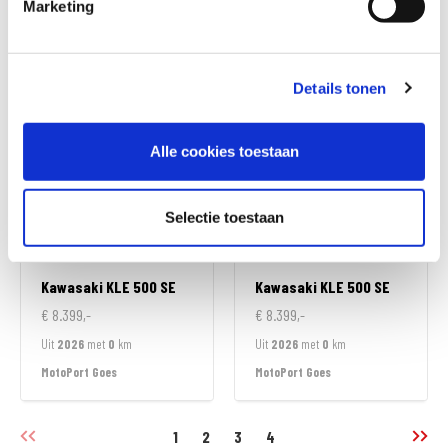
Marketing
€ 7.990,-
€ 8.199,-
Uit
2022
met
15100
km
Uit
2026
met
0
km
MotoPort Goes
MotoPort Goes
Details tonen
Alle cookies toestaan
Selectie toestaan
Kawasaki
KLE 500 SE
Kawasaki
KLE 500 SE
€ 8.399,-
€ 8.399,-
Uit
2026
met
0
km
Uit
2026
met
0
km
MotoPort Goes
MotoPort Goes
1
2
3
4