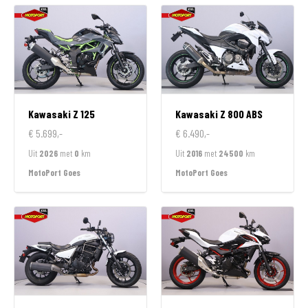
Kawasaki
Z 125
Kawasaki
Z 800 ABS
€ 5.699,-
€ 6.490,-
Uit
2026
met
0
km
Uit
2016
met
24500
km
MotoPort Goes
MotoPort Goes