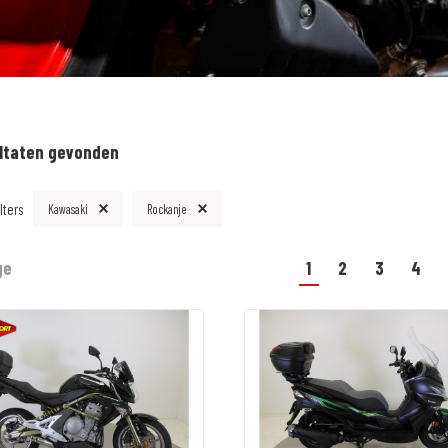
ltaten gevonden
lters
Kawasaki
Rockanje
ge
1
2
3
4