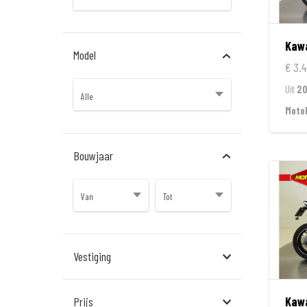
Kaw
Model
€ 3.4
Uit
2
Moto
Bouwjaar
Vestiging
Almere
Kaw
Prijs