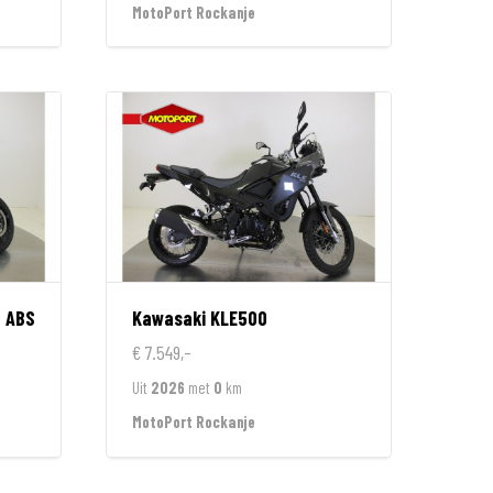
MotoPort Rockanje
0 ABS
Kawasaki
KLE500
€ 7.549,-
Uit
2026
met
0
km
MotoPort Rockanje