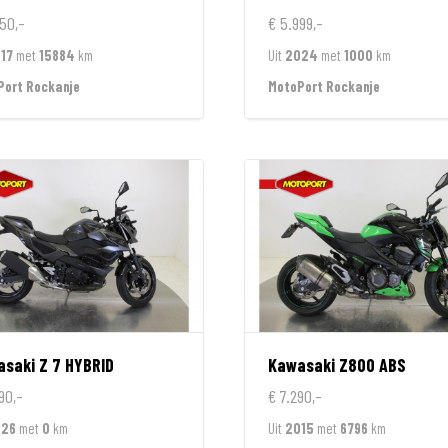
50,-
€ 5.999,-
17
met
15884
km
Uit
2024
met
1000
km
Port Rockanje
MotoPort Rockanje
asaki
Z 7 HYBRID
Kawasaki
Z800 ABS
90,-
€ 7.290,-
026
met
0
km
Uit
2015
met
6796
km