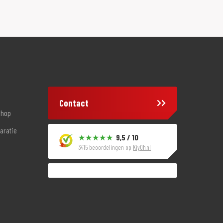
Contact
shop
aratie
9,5 / 10
3415 beoordelingen op
KiyOh.nl