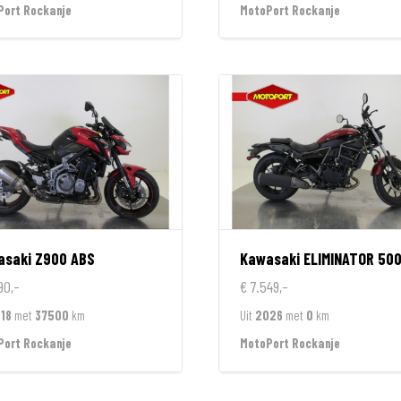
Port Rockanje
MotoPort Rockanje
asaki
Z900 ABS
Kawasaki
ELIMINATOR 50
90,-
€ 7.549,-
18
met
37500
km
Uit
2026
met
0
km
Port Rockanje
MotoPort Rockanje