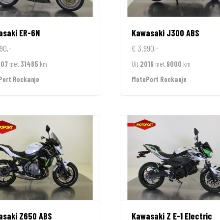
asaki
ER-6N
Kawasaki
J300 ABS
90,-
€ 3.990,-
007
met
31485
km
Uit
2019
met
9000
km
Port Rockanje
MotoPort Rockanje
asaki
Z650 ABS
Kawasaki
Z E-1 Electric