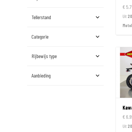
Assen
€ 5.7
Uit
20
Tellerstand
Den Bosch
Moto
Echt
Categorie
Goes
Hillegom
Rijbewijs type
Leek
Aanbieding
Leeuwarden
Rockanje
Veldhoven
Kaw
Wormerveer
€ 6.9
Uit
2
Zelhem