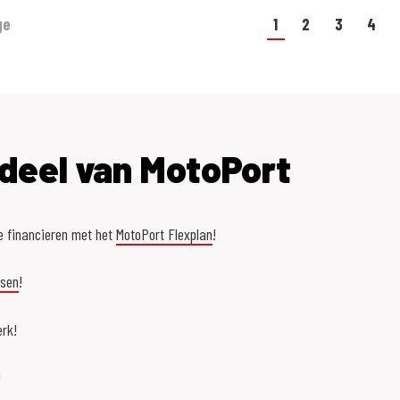
ge
1
2
3
4
deel van MotoPort
e financieren met het
MotoPort Flexplan
!
asen
!
rk!
!