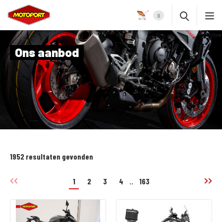
0
Ons aanbod
1952 resultaten gevonden
1
2
3
4
..
163