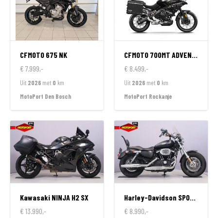
CFMOTO
675 NK
CFMOTO
700MT ADVENTURE GT EDITION
€ 7.999,-
€ 8.499,-
Uit
2026
met
0
km
Uit
2026
met
0
km
MotoPort Den Bosch
MotoPort Rockanje
Kawasaki
NINJA H2 SX
Harley-Davidson
SPORTSTER 1200 CUSTOM LIMITED
€ 13.990,-
€ 8.990,-