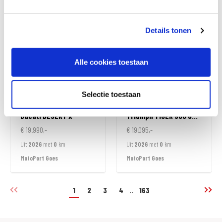
MotoPort Wormerveer
MotoPort Wormerveer
Details tonen
Alle cookies toestaan
Selectie toestaan
Ducati
DESERT X
Triumph
TIGER 900 GT ALPINE EDITION
€ 19.990,-
€ 19.095,-
Uit
2026
met
0
km
Uit
2026
met
0
km
MotoPort Goes
MotoPort Goes
1
2
3
4
..
163