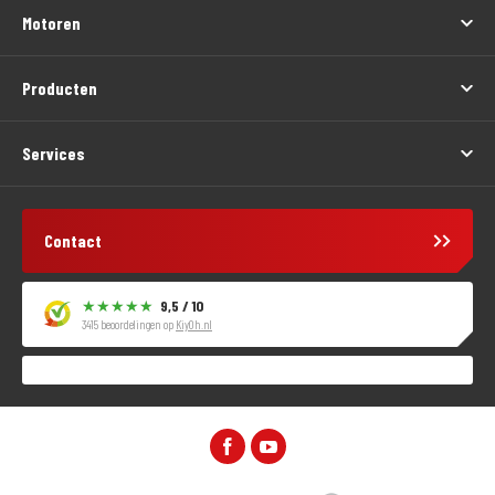
Motoren
Producten
Services
Contact
9,5 / 10
3415 beoordelingen op
KiyOh.nl