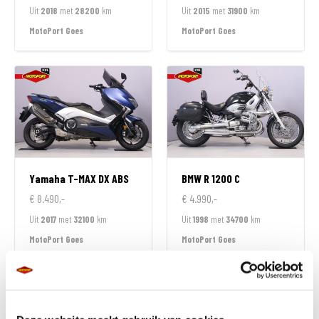
Uit
2018
met
28200
km
Uit
2015
met
31900
km
MotoPort Goes
MotoPort Goes
Yamaha
T-MAX DX ABS
BMW
R 1200 C
€ 8.490,-
€ 4.990,-
Uit
2017
met
32100
km
Uit
1998
met
34700
km
MotoPort Goes
MotoPort Goes