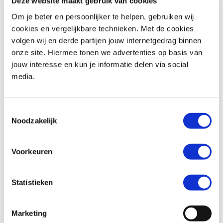
Deze website maakt gebruik van cookies
Om je beter en persoonlijker te helpen, gebruiken wij
cookies en vergelijkbare technieken. Met de cookies
volgen wij en derde partijen jouw internetgedrag binnen
Honda
CB 1000 GT
Honda
CBR 650 R
onze site. Hiermee tonen we advertenties op basis van
€ 16.699,-
€ 11.799,-
jouw interesse en kun je informatie delen via social
media.
Uit
2026
met
0
km
Uit
2026
met
0
km
MotoPort Goes
MotoPort Goes
Toestemmingsselectie
Noodzakelijk
Voorkeuren
Statistieken
Honda
CB 650 F
Honda
CBR 650 F
€ 7.499,-
€ 8.499,-
Marketing
Uit
2018
met
25819
km
Uit
2017
met
15880
km